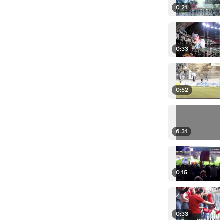
0:21
0:33
0:52
6:31
0:15
0:33