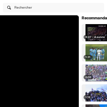
Rechercher
Recommanda
8:07
|
À suivre
1:31
0:16
1:18