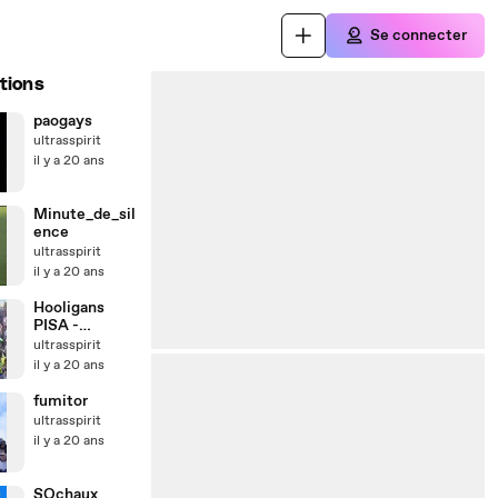
Se connecter
tions
paogays
ultrasspirit
il y a 20 ans
Minute_de_sil
ence
ultrasspirit
il y a 20 ans
Hooligans
PISA -
bologna '85
ultrasspirit
il y a 20 ans
fumitor
ultrasspirit
il y a 20 ans
SOchaux