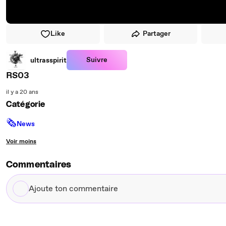
Like
Partager
Suivre
ultrasspirit
RS03
il y a 20 ans
Catégorie
🗞
News
Voir moins
Commentaires
Ajoute
ton
commentaire