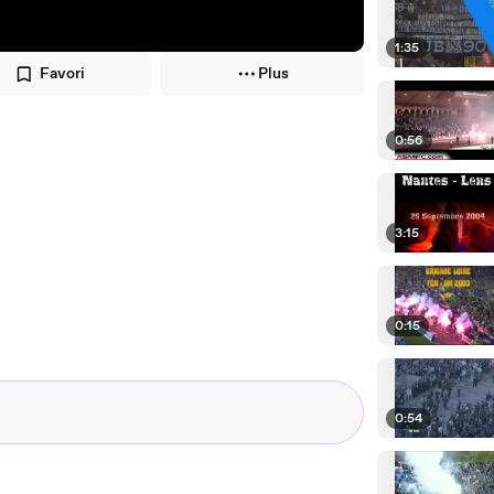
1:35
Favori
Plus
0:56
3:15
0:15
0:54