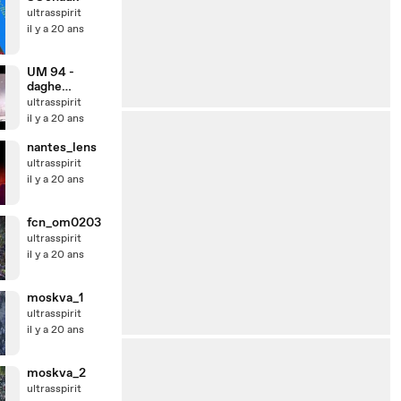
ultrasspirit
il y a 20 ans
UM 94 -
daghe
munegu
ultrasspirit
il y a 20 ans
nantes_lens
ultrasspirit
il y a 20 ans
fcn_om0203
ultrasspirit
il y a 20 ans
moskva_1
ultrasspirit
il y a 20 ans
moskva_2
ultrasspirit