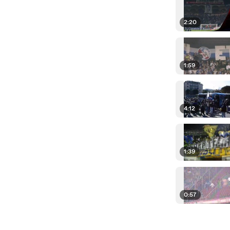
2:20
1:59
4:12
1:39
0:57