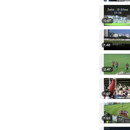
0:57
1:46
2:47
1:07
1:55