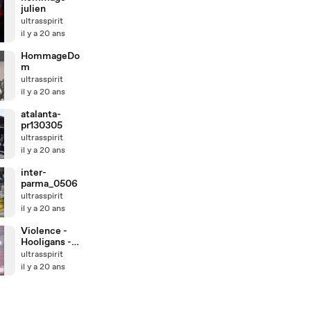
julien
ultrasspirit
il y a 20 ans
HommageDo
m
ultrasspirit
il y a 20 ans
atalanta-
pr130305
ultrasspirit
il y a 20 ans
inter-
parma_0506
ultrasspirit
il y a 20 ans
Violence -
Hooligans -
Ajax & Fc
ultrasspirit
utrecht
il y a 20 ans