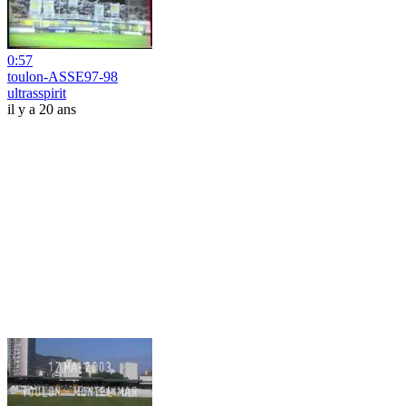
0:57
toulon-ASSE97-98
ultrasspirit
il y a 20 ans