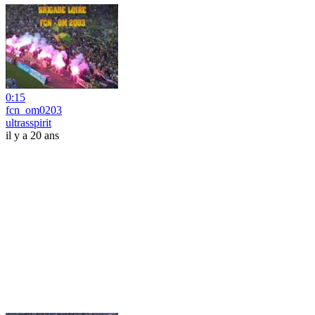
0:15
fcn_om0203
ultrasspirit
il y a 20 ans