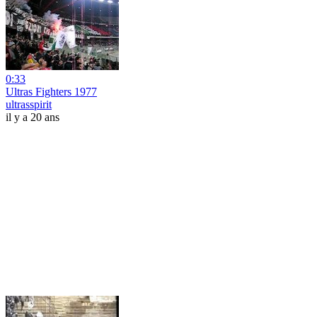
0:33
Ultras Fighters 1977
ultrasspirit
il y a 20 ans