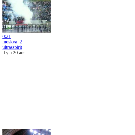
0:21
moskva_2
ultrasspirit
il y a 20 ans