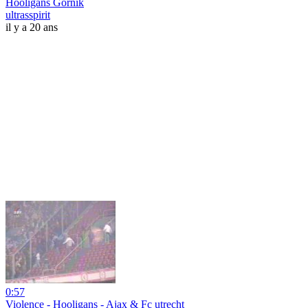
Hooligans Gornik
ultrasspirit
il y a 20 ans
0:57
Violence - Hooligans - Ajax & Fc utrecht