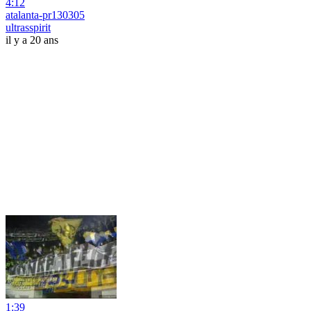
4:12
atalanta-pr130305
ultrasspirit
il y a 20 ans
1:39