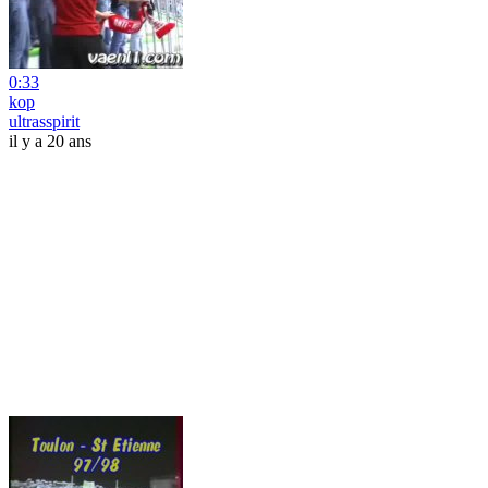
0:33
kop
ultrasspirit
il y a 20 ans