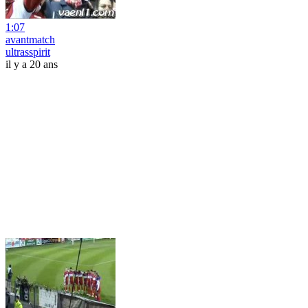
1:07
avantmatch
ultrasspirit
il y a 20 ans