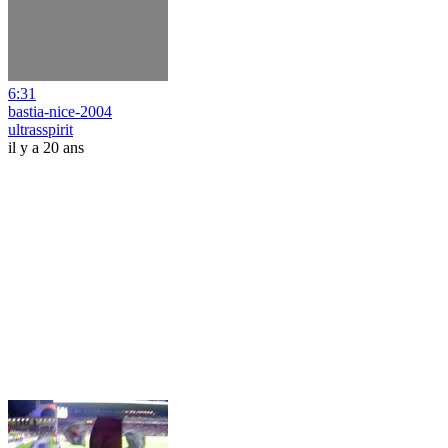
6:31
bastia-nice-2004
ultrasspirit
il y a 20 ans