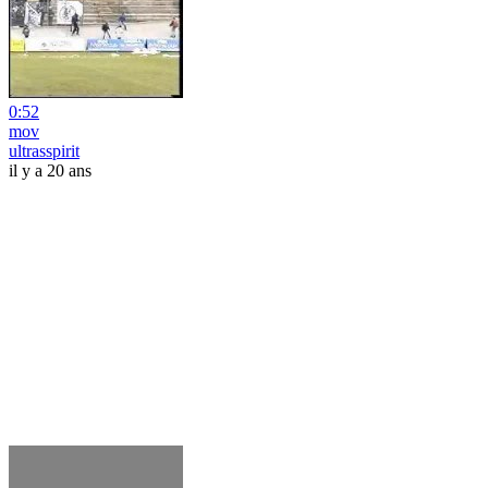
0:52
mov
ultrasspirit
il y a 20 ans