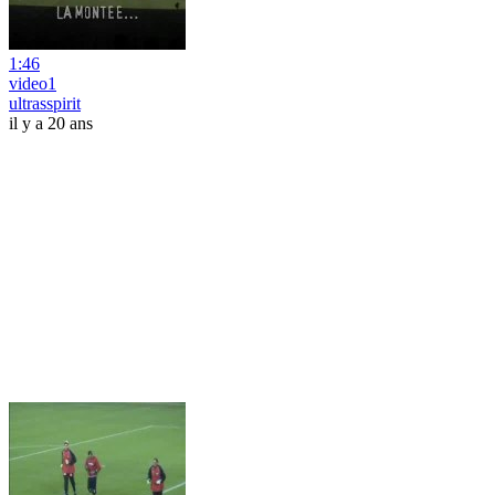
1:46
video1
ultrasspirit
il y a 20 ans