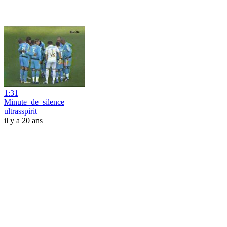
1:31
Minute_de_silence
ultrasspirit
il y a 20 ans