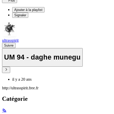
Plus
Ajouter à la playlist
Signaler
ultrasspirit
Suivre
UM 94 - daghe munegu
il y a 20 ans
http://ultrasspirit.free.fr
Catégorie
🗞