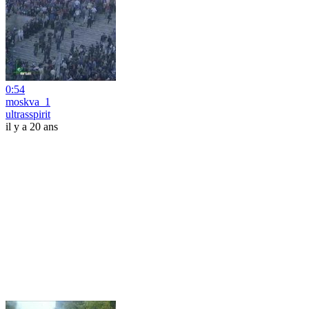
0:54
moskva_1
ultrasspirit
il y a 20 ans