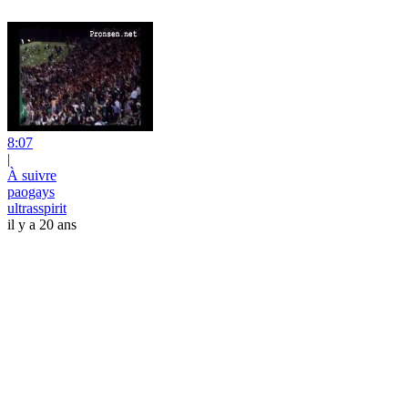
8:07
|
À suivre
paogays
ultrasspirit
il y a 20 ans