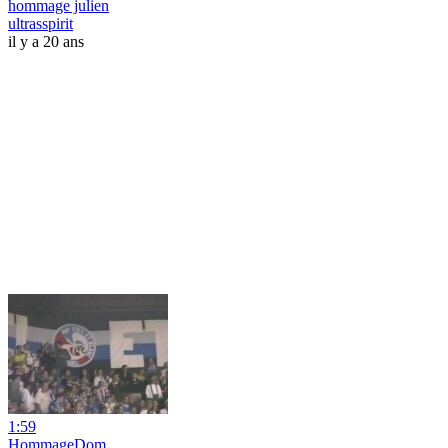
hommage julien
ultrasspirit
il y a 20 ans
1:59
HommageDom