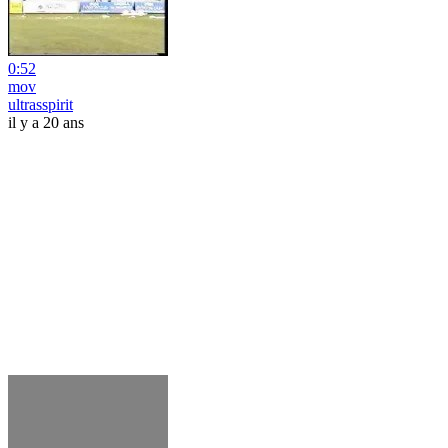
0:52
mov
ultrasspirit
il y a 20 ans