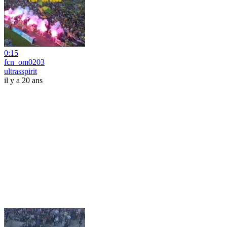
0:15
fcn_om0203
ultrasspirit
il y a 20 ans