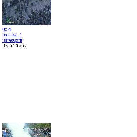
0:54
moskva_1
ultrasspirit
il y a 20 ans