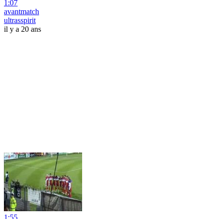
1:07
avantmatch
ultrasspirit
il y a 20 ans
1:55