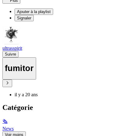
Plus
Ajouter à la playlist
Signaler
ultrasspirit
Suivre
fumitor
il y a 20 ans
Catégorie
🗞
News
Voir moins