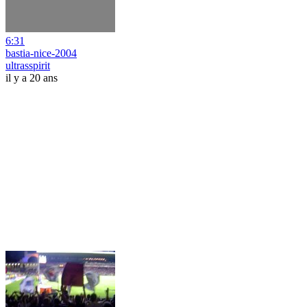
6:31
bastia-nice-2004
ultrasspirit
il y a 20 ans