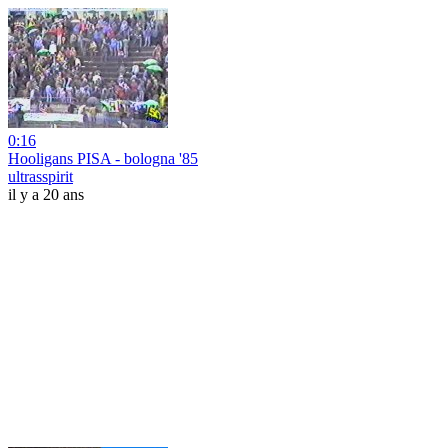
0:16
Hooligans PISA - bologna '85
ultrasspirit
il y a 20 ans