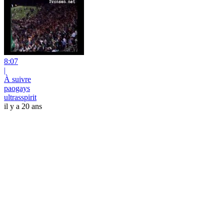
8:07
|
À suivre
paogays
ultrasspirit
il y a 20 ans