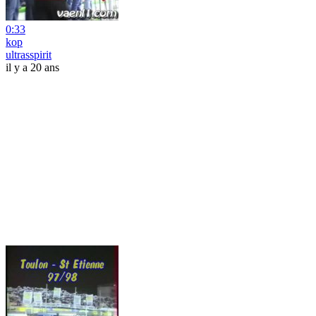
0:33
kop
ultrasspirit
il y a 20 ans