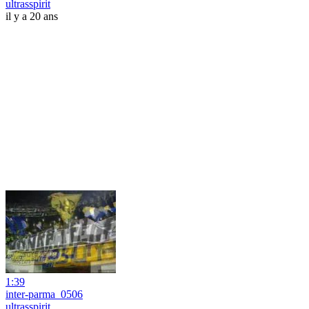
ultrasspirit
il y a 20 ans
1:39
inter-parma_0506
ultrasspirit