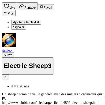
Like
Partager
Favori
Plus
Ajouter à la playlist
Signaler
galileo
Suivre
Electric Sheep3
il y a 20 ans
Un sheep : écran de veille générée avec des milliers d'ordinateur qui 
PC :
http://www.clubic.com/telecharger-fiche14855-electric-sheep.html