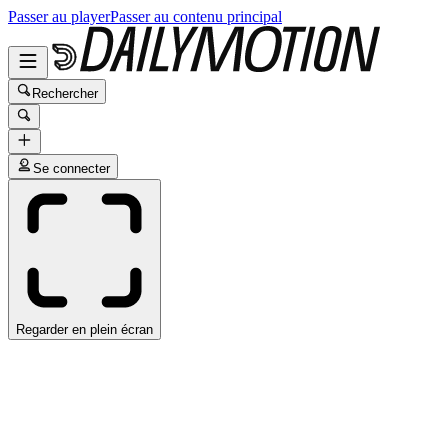
Passer au player
Passer au contenu principal
Rechercher
Se connecter
Regarder en plein écran