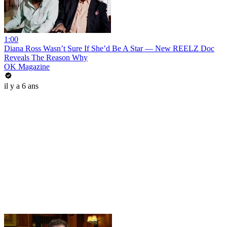
1:00
Diana Ross Wasn’t Sure If She’d Be A Star — New REELZ Doc
Reveals The Reason Why
OK Magazine
il y a 6 ans