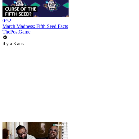
0:52
March Madness: Fifth Seed Facts
ThePostGame
il y a 3 ans