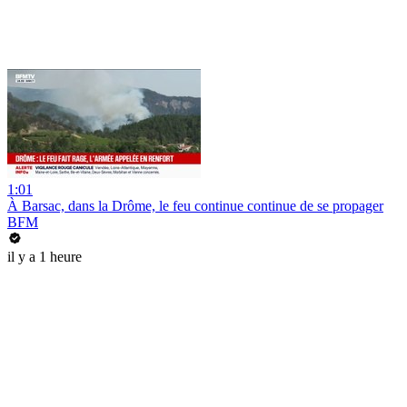
1:01
À Barsac, dans la Drôme, le feu continue continue de se propager
BFM
il y a 1 heure