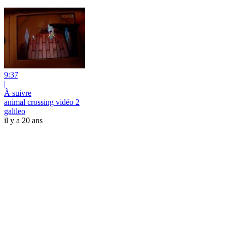
9:37
|
À suivre
animal crossing vidéo 2
galileo
il y a 20 ans