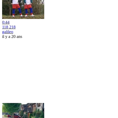
0:44
118 218
galileo
il y a 20 ans