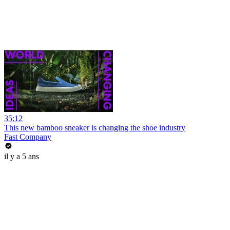
35:12
This new bamboo sneaker is changing the shoe industry
Fast Company
il y a 5 ans