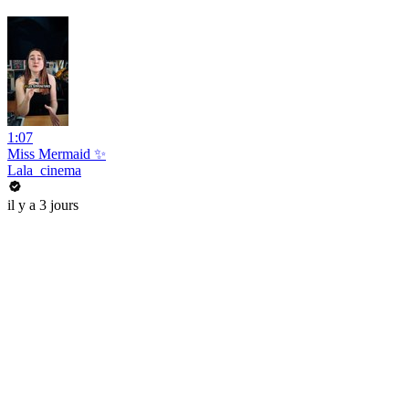
1:07
Miss Mermaid ✨
Lala_cinema
il y a 3 jours