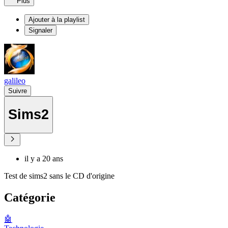
Plus
Ajouter à la playlist
Signaler
galileo
Suivre
Sims2
il y a 20 ans
Test de sims2 sans le CD d'origine
Catégorie
🤖