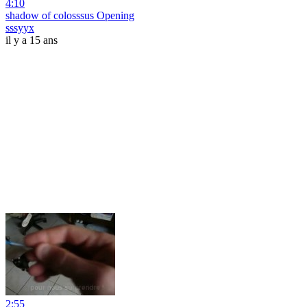
4:10
shadow of colosssus Opening
sssyyx
il y a 15 ans
2:55