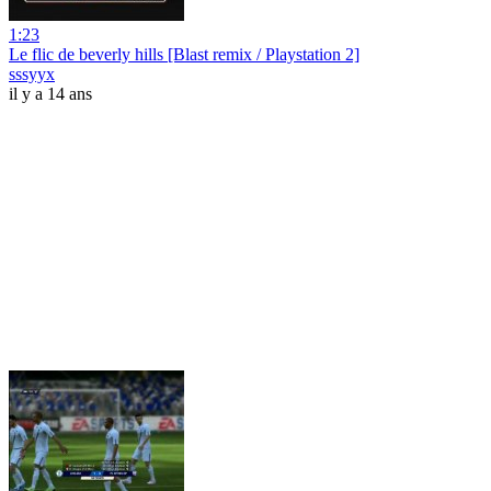
1:23
Le flic de beverly hills [Blast remix / Playstation 2]
sssyyx
il y a 14 ans