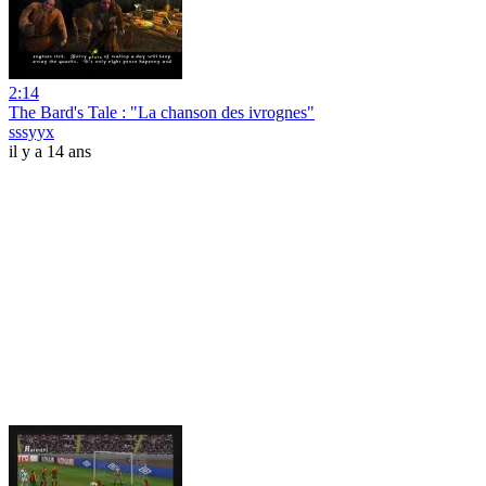
2:14
The Bard's Tale : "La chanson des ivrognes"
sssyyx
il y a 14 ans