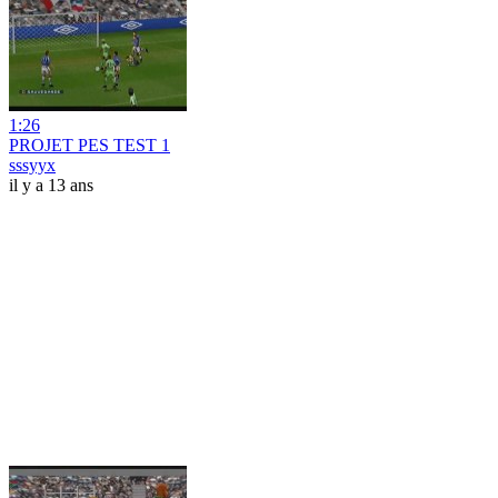
1:26
PROJET PES TEST 1
sssyyx
il y a 13 ans