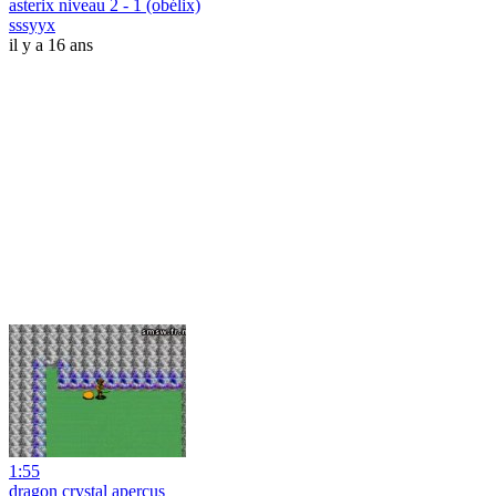
asterix niveau 2 - 1 (obélix)
sssyyx
il y a 16 ans
1:55
dragon crystal aperçus