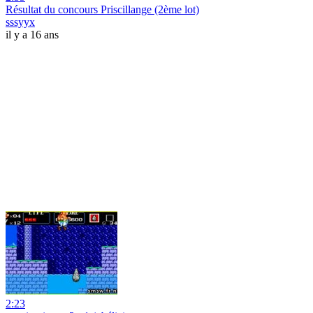
Résultat du concours Priscillange (2ème lot)
sssyyx
il y a 16 ans
2:23