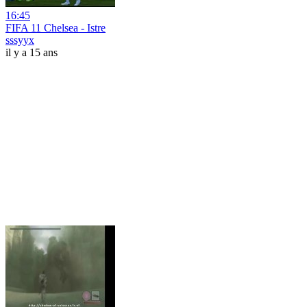
16:45
FIFA 11 Chelsea - Istre
sssyyx
il y a 15 ans