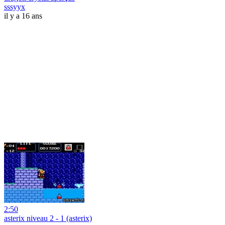
sssyyx
il y a 16 ans
2:50
asterix niveau 2 - 1 (asterix)