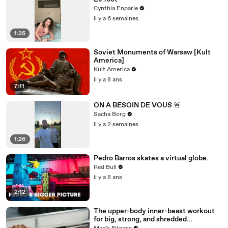
Cynthia Enparle
il y a 6 semaines
1:25
Soviet Monuments of Warsaw [Kult
America]
Kult America
il y a 8 ans
7:11
ON A BESOIN DE VOUS 🚨
Sacha Borg
il y a 2 semaines
1:26
Pedro Barros skates a virtual globe.
Red Bull
il y a 8 ans
2:12
The upper-body inner-beast workout
for big, strong, and shredded
shoulders, pecs, and triceps