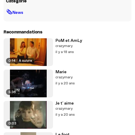
Catégorie
🗞
News
Recommandations
PoM et AmLy
crazymary
il y a 18 ans
0:14
|
À suivre
Marie
crazymary
il y a 20 ans
5:36
Je t' aime
crazymary
il y a 20 ans
0:03
Le foot