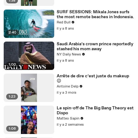
1:38
SURF SESSIONS: Mikala Jones surfs
the most remote beaches in Indonesia.
Red Bull
il y a 8 ans
2:40
Saudi Arabia’s crown prince reportedly
stashed his mom away
NY Daily News
il y a 8 ans
1:00
Arrête de dire c’est juste du makeup
😌
Antoine Delp
il y a 3 mois
1:23
Le spin-off de The Big Bang Theory est
Dispo
Matteo Sapin
il y a 2 semaines
1:06