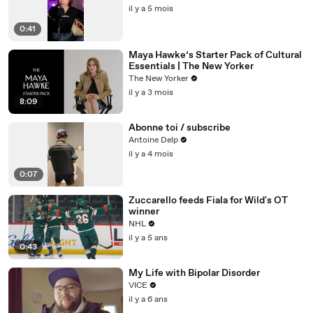
il y a 5 mois
0:41
Maya Hawke’s Starter Pack of Cultural
Essentials | The New Yorker
The New Yorker
il y a 3 mois
8:09
Abonne toi / subscribe
Antoine Delp
il y a 4 mois
0:07
Zuccarello feeds Fiala for Wild's OT
winner
NHL
il y a 5 ans
0:43
My Life with Bipolar Disorder
VICE
il y a 6 ans