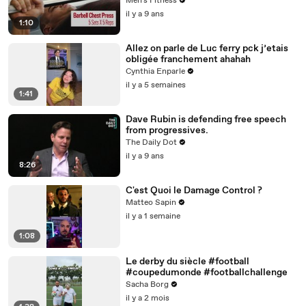
Men's Fitness
il y a 9 ans
1:10
Allez on parle de Luc ferry pck j’etais
obligée franchement ahahah
Cynthia Enparle
il y a 5 semaines
1:41
Dave Rubin is defending free speech
from progressives.
The Daily Dot
il y a 9 ans
8:26
C'est Quoi le Damage Control ?
Matteo Sapin
il y a 1 semaine
1:08
Le derby du siècle #football
#coupedumonde #footballchallenge
Sacha Borg
il y a 2 mois