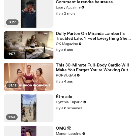
Comment la rendre heureuse
Laury Aucalme
il y a 2 mois
0:27
Dolly Parton On Miranda Lambert’s
Troubled Life: ‘I Feel Everything She
Writes’: Watch REELZ Doc
OK Magazine
il y a 6 ans
1:07
This 30-Minute Full-Body Cardio Will
Make You Forget You’re Working Out
POPSUGAR
il y a 4 ans
31:11
Être ado
Cynthia Enparle
il y a 6 semaines
1:54
OMG 🤯
Manon Leculnu