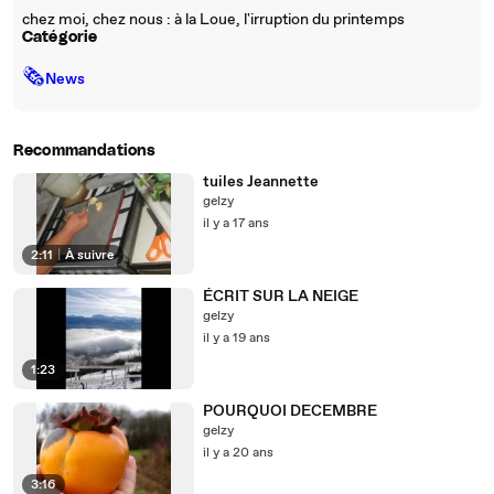
chez moi, chez nous : à la Loue, l'irruption du printemps
Catégorie
🗞
News
Recommandations
tuiles Jeannette
gelzy
il y a 17 ans
2:11
|
À suivre
ÉCRIT SUR LA NEIGE
gelzy
il y a 19 ans
1:23
POURQUOI DECEMBRE
gelzy
il y a 20 ans
3:16