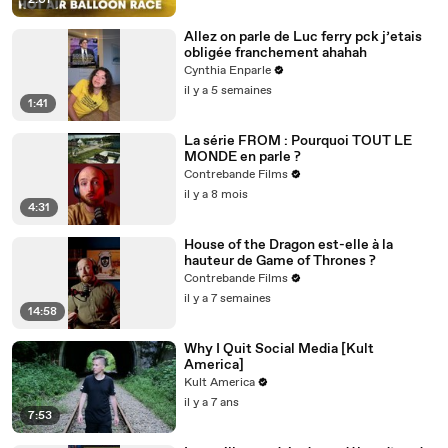
2:07
Allez on parle de Luc ferry pck j’etais
obligée franchement ahahah
Cynthia Enparle
il y a 5 semaines
1:41
La série FROM : Pourquoi TOUT LE
MONDE en parle ?
Contrebande Films
il y a 8 mois
4:31
House of the Dragon est-elle à la
hauteur de Game of Thrones ?
Contrebande Films
il y a 7 semaines
14:58
Why I Quit Social Media [Kult
America]
Kult America
il y a 7 ans
7:53