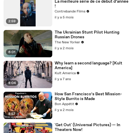
La meilleure série de ce début d’année
!
Contrebande Films
il y a 5 mois
2:59
The Ukrainian Stunt Pilot Hunting
Russian Drones
The New Yorker
il y a 2 mois
6:01
Why learn a second language? [Kult
America]
Kult America
il y a 7 ans
8:04
How San Francisco’s Best Mission-
Style Burrito is Made
Bon Appétit
il y a 2 mois
8:57
'Get Out' (Universal Pictures) — In
Theaters Now!