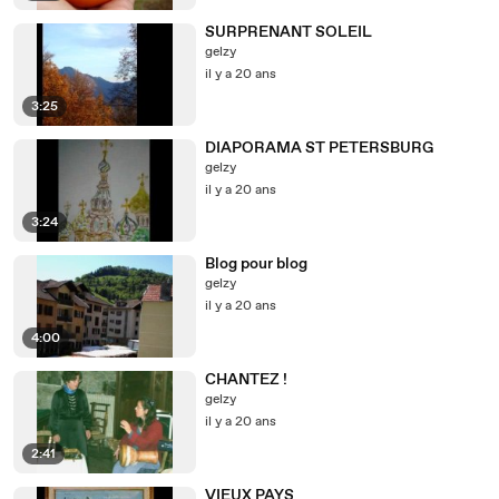
SURPRENANT SOLEIL
gelzy
il y a 20 ans
3:25
DIAPORAMA ST PETERSBURG
gelzy
il y a 20 ans
3:24
Blog pour blog
gelzy
il y a 20 ans
4:00
CHANTEZ !
gelzy
il y a 20 ans
2:41
VIEUX PAYS