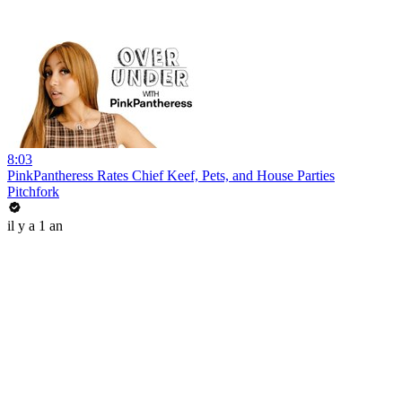
8:03
PinkPantheress Rates Chief Keef, Pets, and House Parties
Pitchfork
il y a 1 an