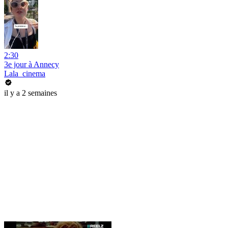
2:30
3e jour à Annecy
Lala_cinema
il y a 2 semaines