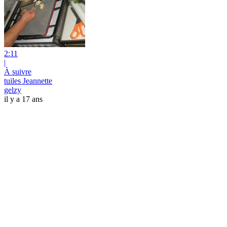
2:11
|
À suivre
tuiles Jeannette
gelzy
il y a 17 ans