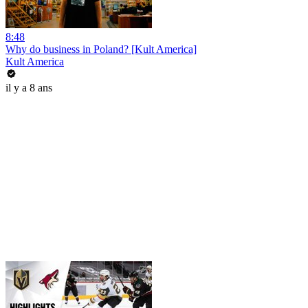
8:48
Why do business in Poland? [Kult America]
Kult America
il y a 8 ans