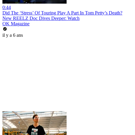
0:44
Did The ‘Stress’ Of Touring Play A Part In Tom Petty’s Death?
New REELZ Doc Dives Deeper: Watch
OK Magazine
il y a 6 ans