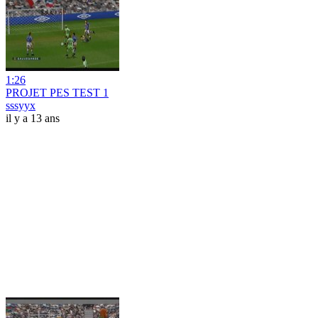
1:26
PROJET PES TEST 1
sssyyx
il y a 13 ans