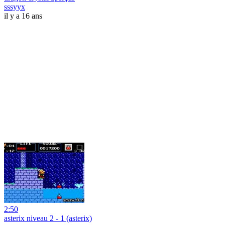
sssyyx
il y a 16 ans
2:50
asterix niveau 2 - 1 (asterix)