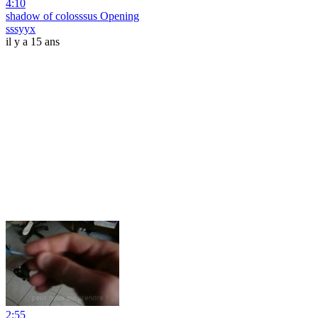
4:10
shadow of colosssus Opening
sssyyx
il y a 15 ans
2:55