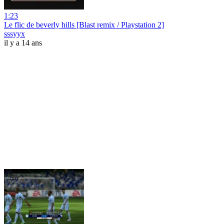
1:23
Le flic de beverly hills [Blast remix / Playstation 2]
sssyyx
il y a 14 ans