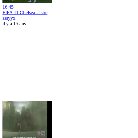
16:45
FIFA 11 Chelsea - Istre
sssyyx
il y a 15 ans