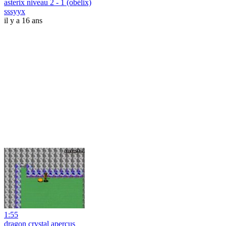
asterix niveau 2 - 1 (obélix)
sssyyx
il y a 16 ans
1:55
dragon crystal aperçus