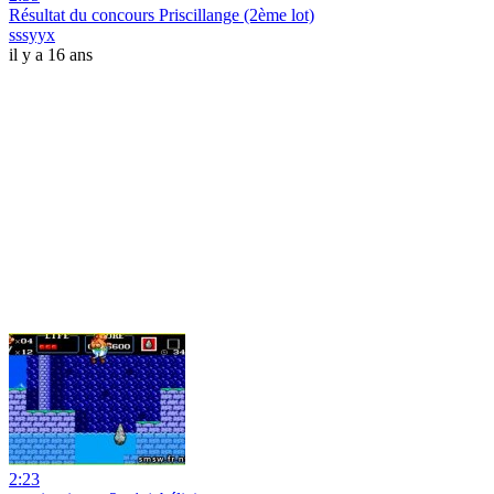
Résultat du concours Priscillange (2ème lot)
sssyyx
il y a 16 ans
2:23