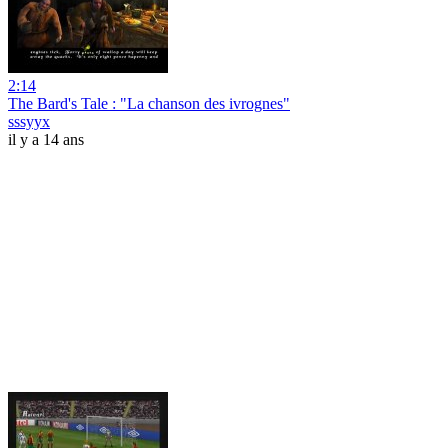
2:14
The Bard's Tale : "La chanson des ivrognes"
sssyyx
il y a 14 ans