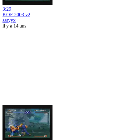
3:29
KOF 2003 v2
sssyyx
il y a 14 ans