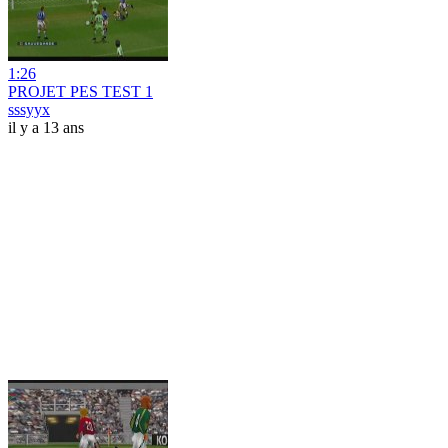
1:26
PROJET PES TEST 1
sssyyx
il y a 13 ans