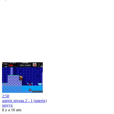
2:50
asterix niveau 2 - 1 (asterix)
sssyyx
il y a 16 ans