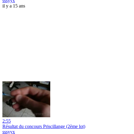
sssyyx
il y a 15 ans
2:55
Résultat du concours Priscillange (2ème lot)
sssyyx