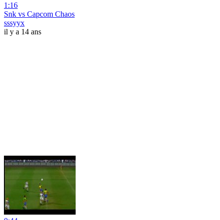
1:16
Snk vs Capcom Chaos
sssyyx
il y a 14 ans