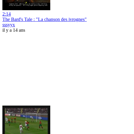
2:14
The Bard's Tale : "La chanson des ivrognes"
sssyyx
il y a 14 ans