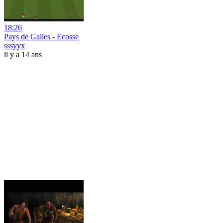
18:26
Pays de Galles - Ecosse
sssyyx
il y a 14 ans