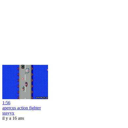
1:56
aperçus action fighter
sssyyx
il y a 16 ans