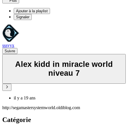
Plus
Ajouter à la playlist
Signaler
sssyyx
Suivre
Alex kidd in miracle world
niveau 7
il y a 19 ans
http://segamastersystemworld.oldiblog.com
Catégorie