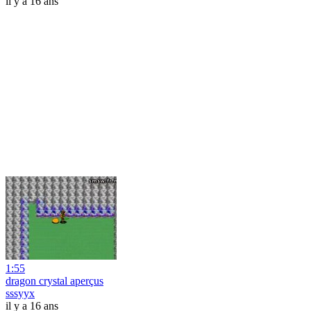
il y a 16 ans
1:55
dragon crystal aperçus
sssyyx
il y a 16 ans