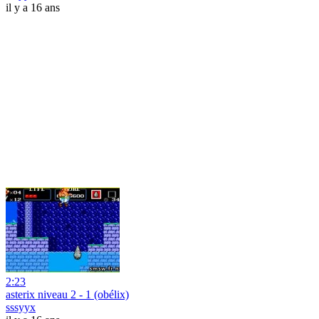
il y a 16 ans
2:23
asterix niveau 2 - 1 (obélix)
sssyyx