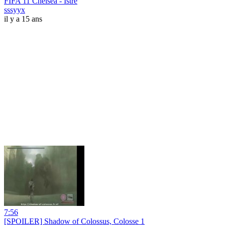
FIFA 11 Chelsea - Istre
sssyyx
il y a 15 ans
7:56
[SPOILER] Shadow of Colossus, Colosse 1