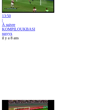
13:50
|
À suivre
KOMPILOUKBASI
sssyyx
il y a 8 ans