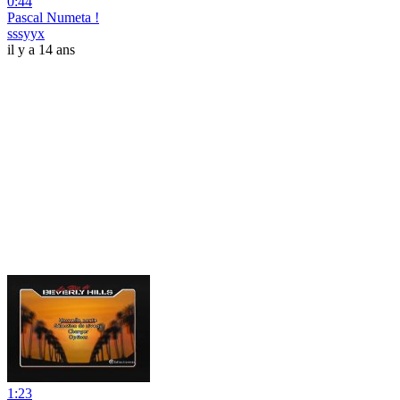
0:44
Pascal Numeta !
sssyyx
il y a 14 ans
1:23