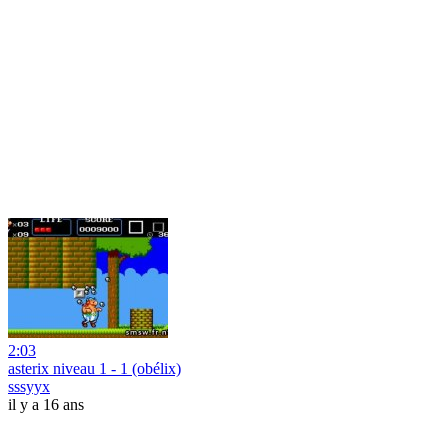
2:03
asterix niveau 1 - 1 (obélix)
sssyyx
il y a 16 ans