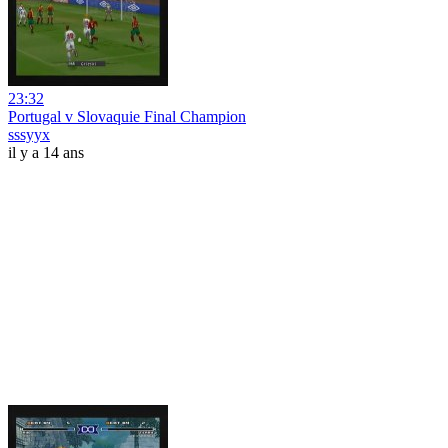
23:32
Portugal v Slovaquie Final Champion
sssyyx
il y a 14 ans