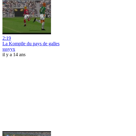
2:19
La Kompïle du pays de galles
sssyyx
il y a 14 ans