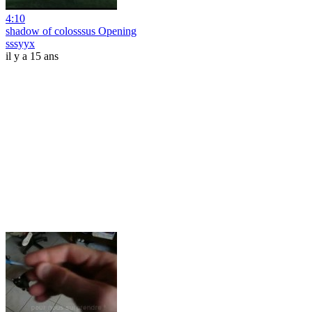
4:10
shadow of colosssus Opening
sssyyx
il y a 15 ans