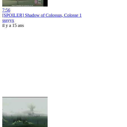
7:56
[SPOILER] Shadow of Colossus, Colosse 1
sssyyx
il y a 15 ans