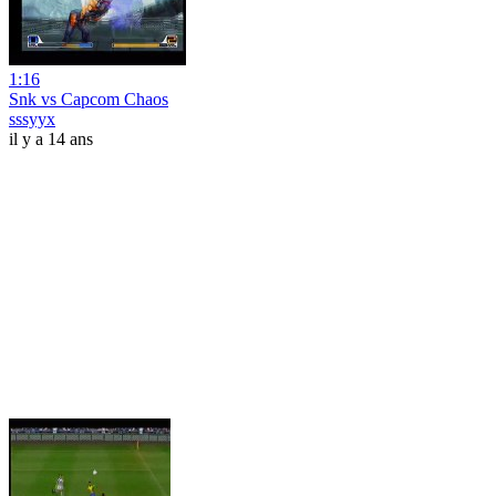
1:16
Snk vs Capcom Chaos
sssyyx
il y a 14 ans