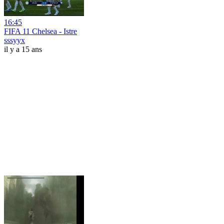
16:45
FIFA 11 Chelsea - Istre
sssyyx
il y a 15 ans