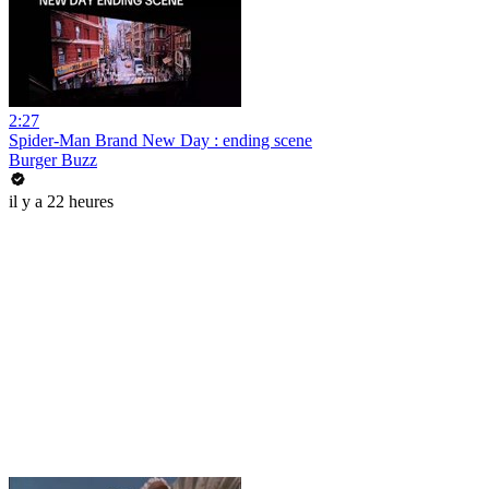
2:27
Spider-Man Brand New Day : ending scene
Burger Buzz
il y a 22 heures