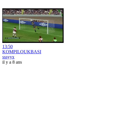
13:50
KOMPILOUKBASI
sssyyx
il y a 8 ans