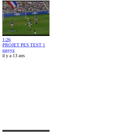
1:26
PROJET PES TEST 1
sssyyx
il y a 13 ans