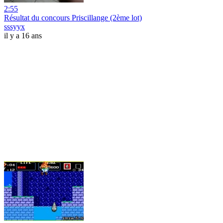
2:55
Résultat du concours Priscillange (2ème lot)
sssyyx
il y a 16 ans