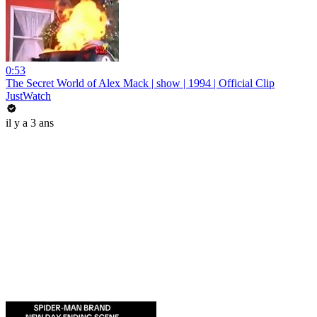
0:53
The Secret World of Alex Mack | show | 1994 | Official Clip
JustWatch
il y a 3 ans