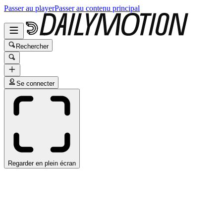
Passer au player
Passer au contenu principal
Rechercher
Se connecter
Regarder en plein écran