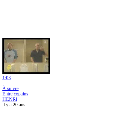
1:03
|
À suivre
Entre copains
HENRI
il y a 20 ans