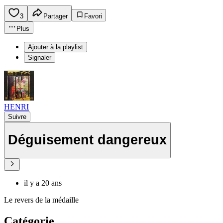
3
Partager
Favori
Plus
Ajouter à la playlist
Signaler
HENRI
Suivre
Déguisement dangereux
il y a 20 ans
Le revers de la médaille
Catégorie