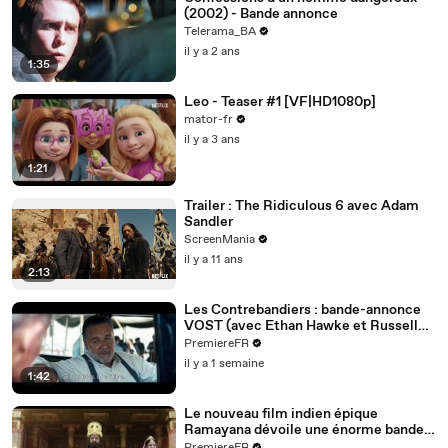
(2002) - Bande annonce
Telerama_BA
il y a 2 ans
1:35
Leo - Teaser #1 [VF|HD1080p]
mator-fr
il y a 3 ans
1:21
Trailer : The Ridiculous 6 avec Adam
Sandler
ScreenMania
il y a 11 ans
2:13
Les Contrebandiers : bande-annonce
VOST (avec Ethan Hawke et Russell
Crowe)
PremiereFR
il y a 1 semaine
1:42
Le nouveau film indien épique
Ramayana dévoile une énorme bande-
annonce (VOST)