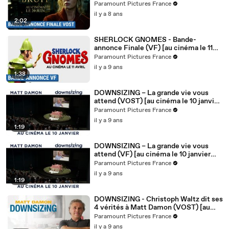
2018]
Paramount Pictures France
il y a 8 ans
2:02
SHERLOCK GNOMES - Bande-
annonce Finale (VF) [au cinéma le 11
avril 2018]
Paramount Pictures France
il y a 9 ans
1:38
DOWNSIZING – La grande vie vous
attend (VOST) [au cinéma le 10 janvier
2018]
Paramount Pictures France
il y a 9 ans
1:19
DOWNSIZING – La grande vie vous
attend (VF) [au cinéma le 10 janvier
2018]
Paramount Pictures France
il y a 9 ans
1:19
DOWNSIZING - Christoph Waltz dit ses
4 vérités à Matt Damon (VOST) [au
cinéma le 10 janvier 2018]
Paramount Pictures France
il y a 9 ans