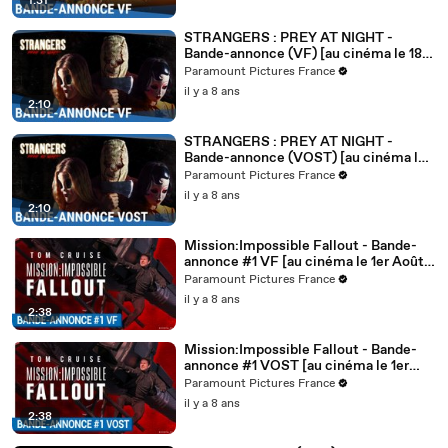
1:31
STRANGERS : PREY AT NIGHT -
Bande-annonce (VF) [au cinéma le 18
avril 2018]
Paramount Pictures France
il y a 8 ans
2:10
STRANGERS : PREY AT NIGHT -
Bande-annonce (VOST) [au cinéma le
18 avril 2018]
Paramount Pictures France
il y a 8 ans
2:10
Mission:Impossible Fallout - Bande-
annonce #1 VF [au cinéma le 1er Août
2018]
Paramount Pictures France
il y a 8 ans
2:38
Mission:Impossible Fallout - Bande-
annonce #1 VOST [au cinéma le 1er
Août 2018]
Paramount Pictures France
il y a 8 ans
2:38