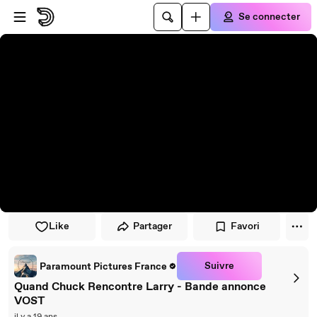
Passer au player
Passer au contenu principal
Se connecter
Like
Partager
Favori
Suivre
Paramount Pictures France
Quand Chuck Rencontre Larry - Bande annonce
VOST