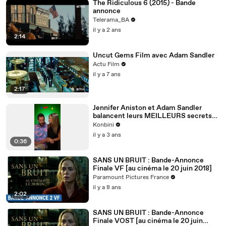
The Ridiculous 6 (2015) - Bande
annonce
Telerama_BA
il y a 2 ans
2:14
Uncut Gems Film avec Adam Sandler
Actu Film
il y a 7 ans
2:17
Jennifer Aniston et Adam Sandler
balancent leurs MEILLEURS secrets
de tournage
Konbini
il y a 3 ans
0:36
SANS UN BRUIT : Bande-Annonce
Finale VF [au cinéma le 20 juin 2018]
Paramount Pictures France
il y a 8 ans
2:02
SANS UN BRUIT : Bande-Annonce
Finale VOST [au cinéma le 20 juin