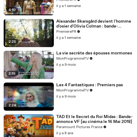
PremiereFR
il y a 1 semaine
4:10
Alexander Skarsgård devient l'homme
d'osier d'Olivia Colman : bande-
annonce de Wicker (VO)
PremiereFR
il y a 1 semaine
2:25
La vie secrète des épouses mormones
MonProgrammeTV
il y a 9 mois
2:15
Les 4 Fantastiques : Premiers pas
MonProgrammeTV
il y a 9 mois
2:24
TAD Et le Secret du Roi Midas : Bande-
annonce VF [au cinéma le 16 Mai 2018]
Paramount Pictures France
il y a 8 ans