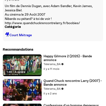
il y a 19 ans
Un film de Dennis Dugan, avec Adam Sandler, Kevin James,
Jessica Biel.
Au cinéma le 29 Août 2007
Nibards ou pétard? à toi de voir !
http://www.quandchuckrencontrelarry.fr/boobies/
Catégorie
🎥
Court Métrage
Recommandations
Happy Gilmore 2 (2025) - Bande
annonce
Telerama_BA
il y a 11 mois
1:46
|
À suivre
Quand Chuck rencontre Larry (2007) -
Bande annonce
Telerama_BA
il y a 2 ans
1:05
Confessions d'un homme dangereux