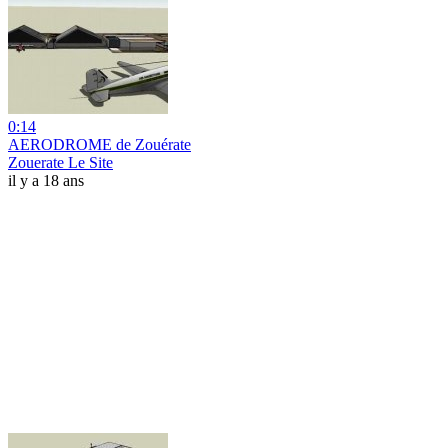
0:14
AERODROME de Zouérate
Zouerate Le Site
il y a 18 ans