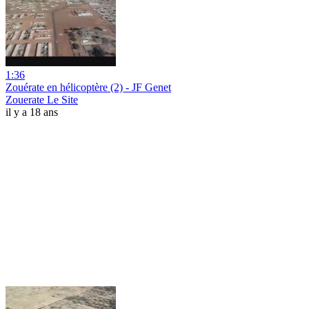
1:36
Zouérate en hélicoptère (2) - JF Genet
Zouerate Le Site
il y a 18 ans