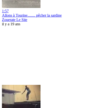
1:57
Allons à Tourine........ pêcher la sardine
Zouerate Le Site
il y a 19 ans