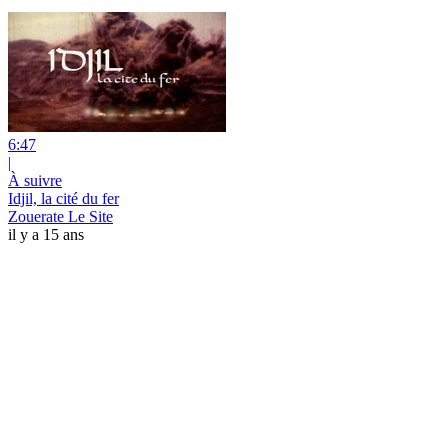
6:47
|
À suivre
Idjil, la cité du fer
Zouerate Le Site
il y a 15 ans