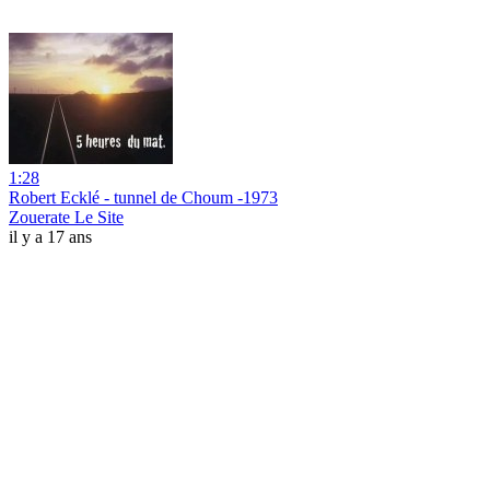
1:28
Robert Ecklé - tunnel de Choum -1973
Zouerate Le Site
il y a 17 ans