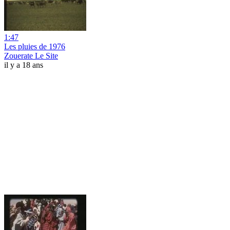
1:47
Les pluies de 1976
Zouerate Le Site
il y a 18 ans