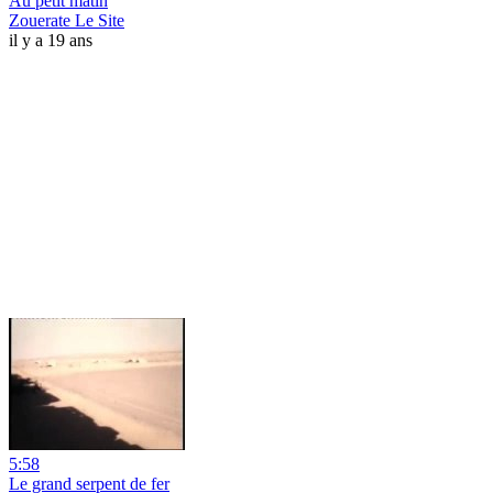
Au petit matin
Zouerate Le Site
il y a 19 ans
5:58
Le grand serpent de fer