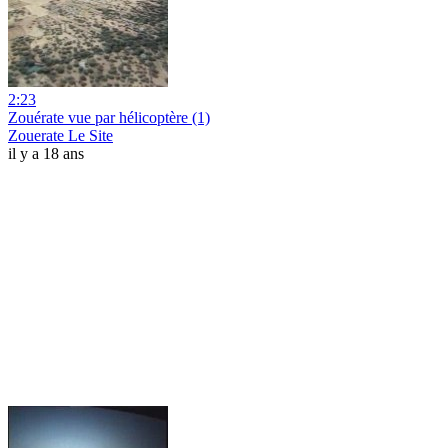
2:23
Zouérate vue par hélicoptère (1)
Zouerate Le Site
il y a 18 ans