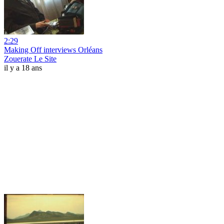
2:29
Making Off interviews Orléans
Zouerate Le Site
il y a 18 ans