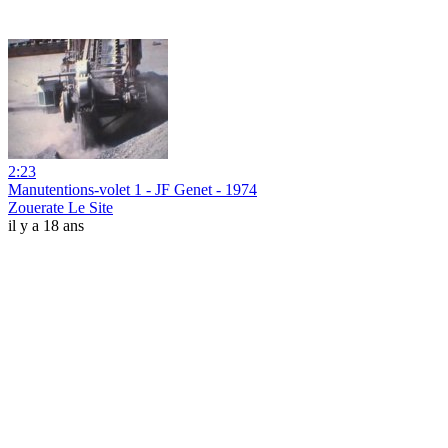
2:23
Manutentions-volet 1 - JF Genet - 1974
Zouerate Le Site
il y a 18 ans