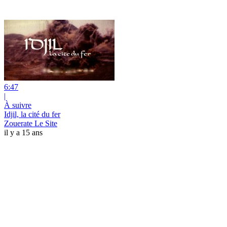
6:47
|
À suivre
Idjil, la cité du fer
Zouerate Le Site
il y a 15 ans