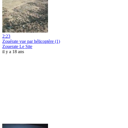
2:23
Zouérate vue par hélicoptère (1)
Zouerate Le Site
il y a 18 ans