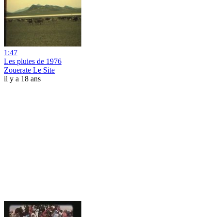
1:47
Les pluies de 1976
Zouerate Le Site
il y a 18 ans