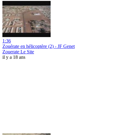
1:36
Zouérate en hélicoptère (2) - JF Genet
Zouerate Le Site
il y a 18 ans