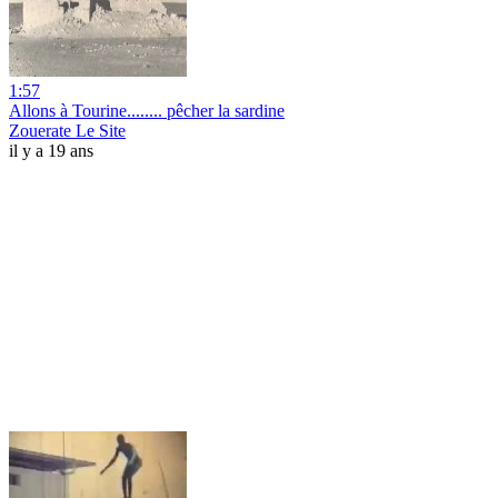
1:57
Allons à Tourine........ pêcher la sardine
Zouerate Le Site
il y a 19 ans