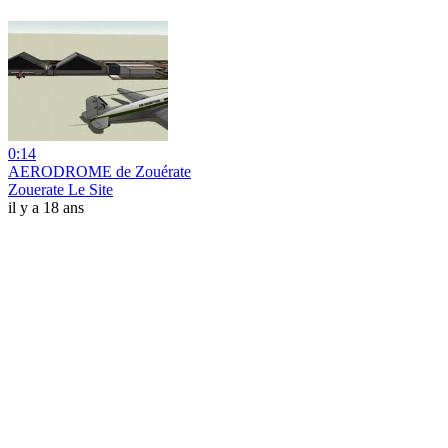
0:14
AERODROME de Zouérate
Zouerate Le Site
il y a 18 ans