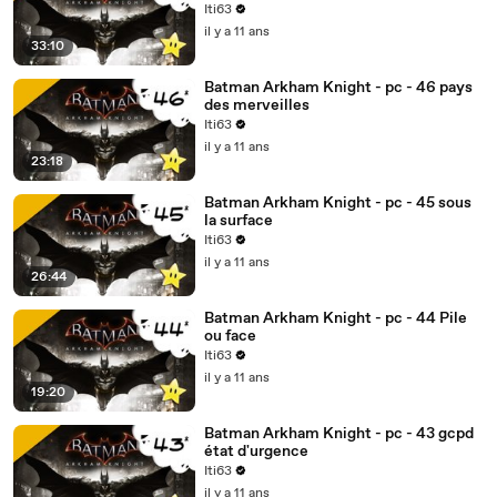
Iti63
il y a 11 ans
33:10
Batman Arkham Knight - pc - 46 pays
des merveilles
Iti63
il y a 11 ans
23:18
Batman Arkham Knight - pc - 45 sous
la surface
Iti63
il y a 11 ans
26:44
Batman Arkham Knight - pc - 44 Pile
ou face
Iti63
il y a 11 ans
19:20
Batman Arkham Knight - pc - 43 gcpd
état d'urgence
Iti63
il y a 11 ans