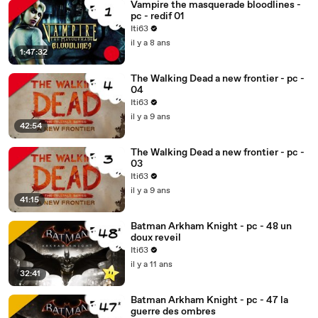
Vampire the masquerade bloodlines -
pc - redif 01
Iti63
il y a 8 ans
1:47:32
The Walking Dead a new frontier - pc -
04
Iti63
il y a 9 ans
42:54
The Walking Dead a new frontier - pc -
03
Iti63
il y a 9 ans
41:15
Batman Arkham Knight - pc - 48 un
doux reveil
Iti63
il y a 11 ans
32:41
Batman Arkham Knight - pc - 47 la
guerre des ombres