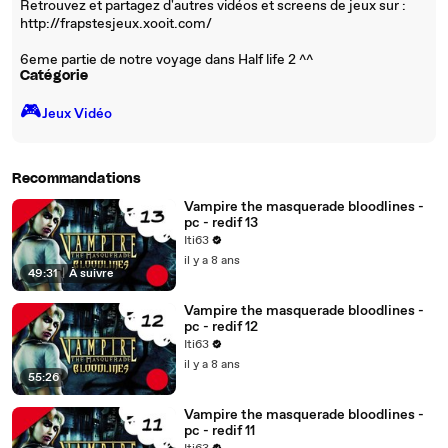
Retrouvez et partagez d'autres vidéos et screens de jeux sur :
http://frapstesjeux.xooit.com/
6eme partie de notre voyage dans Half life 2 ^^
Catégorie
🎮️
Jeux Vidéo
Recommandations
Vampire the masquerade bloodlines -
pc - redif 13
Iti63
il y a 8 ans
49:31
|
À suivre
Vampire the masquerade bloodlines -
pc - redif 12
Iti63
il y a 8 ans
55:26
Vampire the masquerade bloodlines -
pc - redif 11