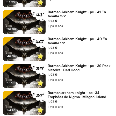
18:23
Batman Arkham Knight - pc - 41 En
famille 2/2
Iti63
il y a 11 ans
36:06
Batman Arkham Knight - pc - 40 En
famille 1/2
Iti63
il y a 11 ans
46:34
Batman Arkham Knight - pc - 39 Pack
histoire : Red Hood
Iti63
il y a 11 ans
13:15
Batman arkham knight - pc -34
Trophées de Nigma : Miagani island
Iti63
il y a 11 ans
54:47