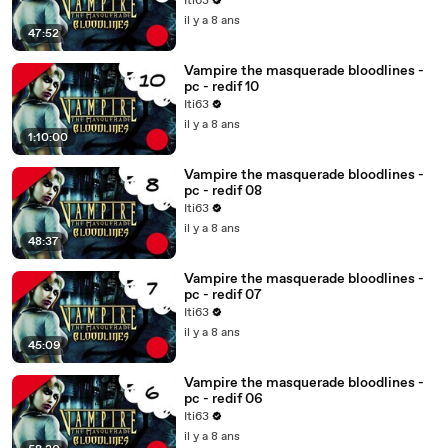
Iti63
il y a 8 ans
47:52
Vampire the masquerade bloodlines -
pc - redif 10
Iti63
il y a 8 ans
1:10:00
Vampire the masquerade bloodlines -
pc - redif 08
Iti63
il y a 8 ans
48:37
Vampire the masquerade bloodlines -
pc - redif 07
Iti63
il y a 8 ans
45:09
Vampire the masquerade bloodlines -
pc - redif 06
Iti63
il y a 8 ans