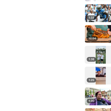
1:33
15:54
1:38
1:25
1:30