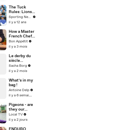
Highlights
The Tuck
Rules: Lions
Calvin
Sporting News
Johnson and
il y a 12 ans
Bengals A.J.
Green injuries
How a Master
are significant
French Chef
Makes Roast
Bon Appétit
Chicken at
il y a 3 mois
Home
Le derby du
siècle
#football
Sacha Borg
#coupedumo
il y a 2 mois
nde
#footballchall
What’s in my
enge
bag !
Antoine Delp
il y a 6 semaines
Pigeons - are
they our
feathered
Local TV
friends or
il y a 2 jours
flying rats?
ENDURO