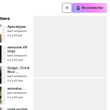
Se connecter
tions
Apocalypse
bart simpsons
il y a 19 ans
samourai VS
ninja
bart simpsons
il y a 20 ans
Guigui , Cris &
Nico ...
bart simpsons
il y a 20 ans
animalus ....
bart simpsons
il y a 20 ans
roule sa clop