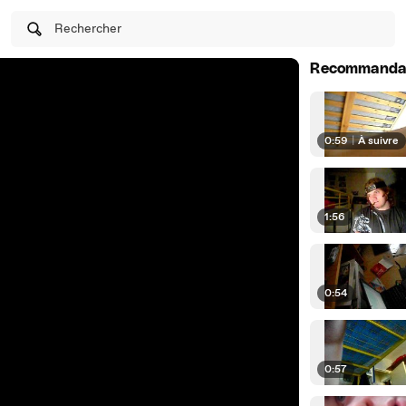
Rechercher
Recommanda
0:59
|
À suivre
1:56
0:54
0:57