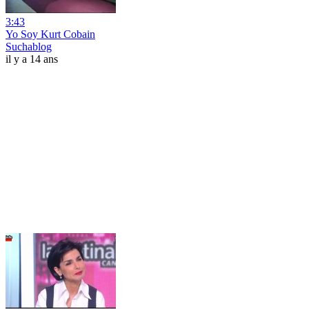
3:43
Yo Soy Kurt Cobain
Suchablog
il y a 14 ans