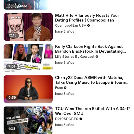
2:50
Matt Rife Hilariously Roasts Your
Dating Profiles | Cosmopolitan
Cosmopolitan USA
hace 3 años
12:13
Kelly Clarkson Fights Back Against
Brandon Blackstock In Devastating
Divorce Battle
Life Stories By Goalcast
hace 3 años
7:01
Chxrry22 Does ASMR with Matcha,
Talks Using Music to Escape & Touring
with The Weeknd
Fuse
hace 3 años
6:59
TCU Wins The Iron Skillet With A 34-17
Win Over SMU
D210SPORTS
hace 3 años
1:08