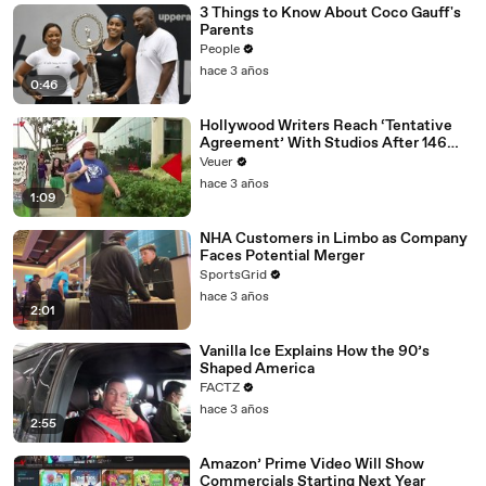
3 Things to Know About Coco Gauff's
Parents
People
hace 3 años
0:46
Hollywood Writers Reach ‘Tentative
Agreement’ With Studios After 146
Day Strike
Veuer
hace 3 años
1:09
NHA Customers in Limbo as Company
Faces Potential Merger
SportsGrid
hace 3 años
2:01
Vanilla Ice Explains How the 90’s
Shaped America
FACTZ
hace 3 años
2:55
Amazon’ Prime Video Will Show
Commercials Starting Next Year