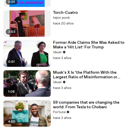
0:01
Torch-Cuatro
tejon punk
hace 20 años
3:03
Former Aide Claims She Was Asked to
Make a ‘Hit List’ For Trump
Veuer
hace 3 años
0:51
Musk’s X Is ‘the Platform With the
Largest Ratio of Misinformation or
Disinformation’ Amongst All Social
Veuer
Media Platforms
hace 3 años
1:08
59 companies that are changing the
world: From Tesla to Chobani
Fortune
hace 3 años
4:50