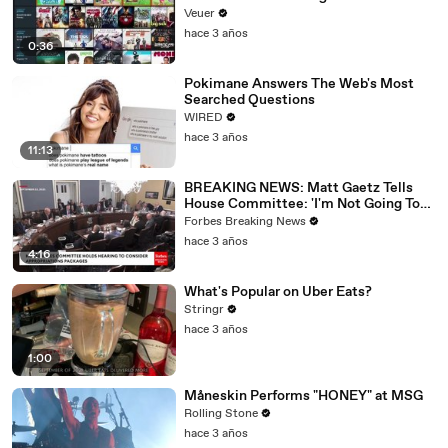
Veuer
hace 3 años
0:36
Pokimane Answers The Web's Most
Searched Questions
WIRED
hace 3 años
11:13
BREAKING NEWS: Matt Gaetz Tells
House Committee: 'I'm Not Going To
Vote For A Continuing Resolution'
Forbes Breaking News
hace 3 años
4:16
What's Popular on Uber Eats?
Stringr
hace 3 años
1:00
Måneskin Performs "HONEY" at MSG
Rolling Stone
hace 3 años