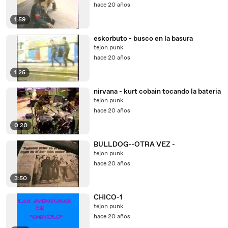
hace 20 años
1:59
eskorbuto - busco en la basura
tejon punk
hace 20 años
1:25
nirvana - kurt cobain tocando la bateria
tejon punk
hace 20 años
0:20
BULLDOG--OTRA VEZ -
tejon punk
hace 20 años
3:50
CHICO-1
tejon punk
hace 20 años