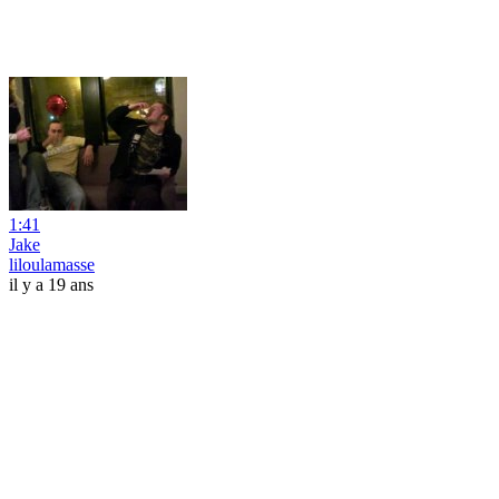
1:41
Jake
liloulamasse
il y a 19 ans