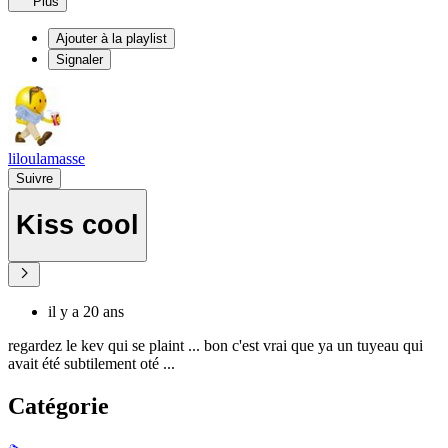
Plus
Ajouter à la playlist
Signaler
liloulamasse
Suivre
Kiss cool
il y a 20 ans
regardez le kev qui se plaint ... bon c'est vrai que ya un tuyeau qui
avait été subtilement oté ...
Catégorie