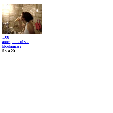
1:08
anne julie cul sec
liloulamasse
il y a 20 ans