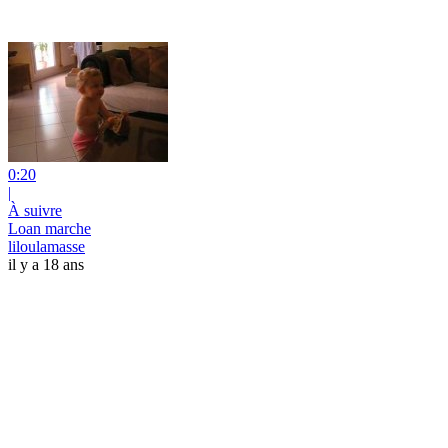
0:20
|
À suivre
Loan marche
liloulamasse
il y a 18 ans