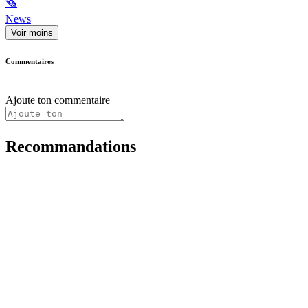
🗞
News
Voir moins
Commentaires
Ajoute ton commentaire
Recommandations