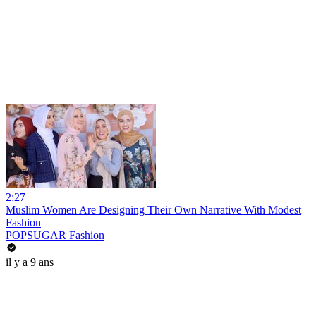
2:27
Muslim Women Are Designing Their Own Narrative With Modest
Fashion
POPSUGAR Fashion
il y a 9 ans