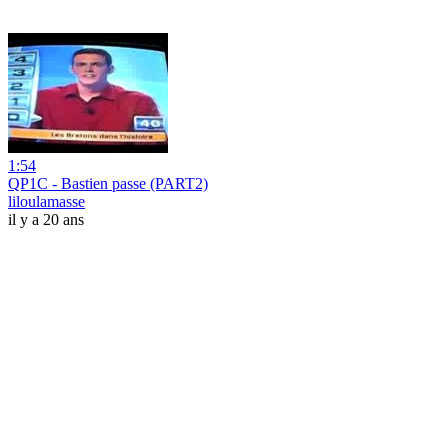
1:54
QP1C - Bastien passe (PART2)
liloulamasse
il y a 20 ans