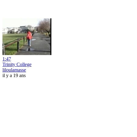
1:47
Trinity College
liloulamasse
il y a 19 ans