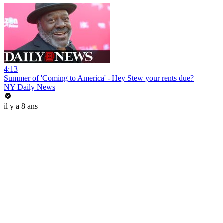
4:13
Summer of 'Coming to America' - Hey Stew your rents due?
NY Daily News
il y a 8 ans