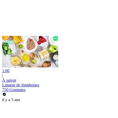
1:00
|
À suivre
Liqueur de framboises
750 Grammes
il y a 5 ans