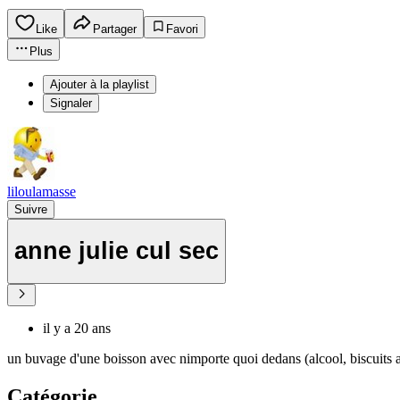
Like
Partager
Favori
Plus
Ajouter à la playlist
Signaler
liloulamasse
Suivre
anne julie cul sec
il y a 20 ans
un buvage d'une boisson avec nimporte quoi dedans (alcool, biscuits apér
Catégorie