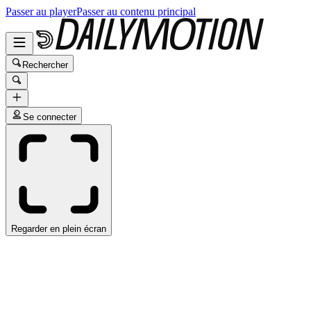
Passer au player
Passer au contenu principal
Rechercher
Se connecter
Regarder en plein écran