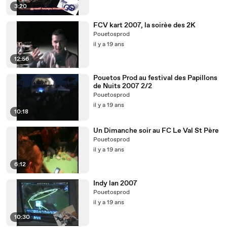
3:20
FCV kart 2007, la soirèe des 2K
Pouetosprod
il y a 19 ans
12:56
Pouetos Prod au festival des Papillons
de Nuits 2007 2/2
Pouetosprod
il y a 19 ans
10:18
Un Dimanche soir au FC Le Val St Père
Pouetosprod
il y a 19 ans
6:12
Indy lan 2007
Pouetosprod
il y a 19 ans
10:30