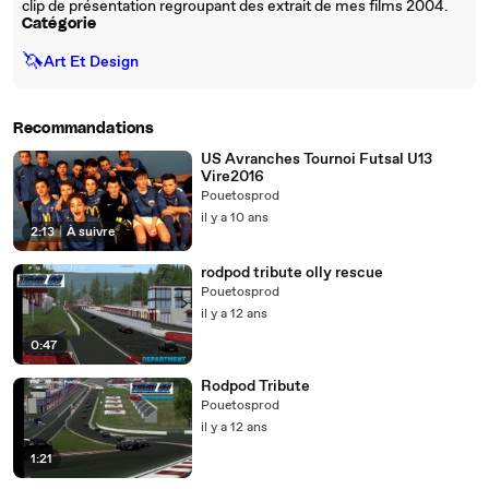
clip de présentation regroupant des extrait de mes films 2004.
Catégorie
🦄
Art Et Design
Recommandations
US Avranches Tournoi Futsal U13
Vire2016
Pouetosprod
il y a 10 ans
2:13
|
À suivre
rodpod tribute olly rescue
Pouetosprod
il y a 12 ans
0:47
Rodpod Tribute
Pouetosprod
il y a 12 ans
1:21