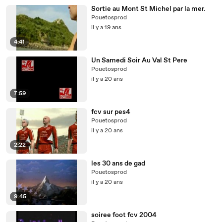
Sortie au Mont St Michel par la mer.
Pouetosprod
il y a 19 ans
4:41
Un Samedi Soir Au Val St Pere
Pouetosprod
il y a 20 ans
7:59
fcv sur pes4
Pouetosprod
il y a 20 ans
2:22
les 30 ans de gad
Pouetosprod
il y a 20 ans
9:45
soiree foot fcv 2004