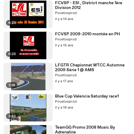
FCVSP - ESI , District manche 1ère
Division 2012
Pouetosprod
il y a 14 ans
6:23
FCVSP 2009-2010 montée en PH
Pouetosprod
il y a 15 ans
6:25
LFGTR Chapionnat WTCC Automne
2009 Série 1 @ AMS
Pouetosprod
il y a 17 ans
3:18
Blue Cup Valencia Saturday race1
Pouetosprod
il y a 18 ans
3:43
TeamGG Promo 2008 Music By
Adrenaline