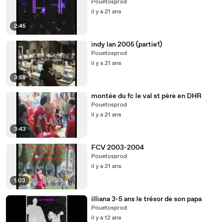
Pouetosprod
il y a 21 ans
2:45
indy lan 2005 (partie1)
Pouetosprod
il y a 21 ans
3:58
montée du fc le val st père en DHR
Pouetosprod
il y a 21 ans
3:43
FCV 2003-2004
Pouetosprod
il y a 21 ans
1:03
illiana 3-5 ans le trésor de son papa
Pouetosprod
il y a 12 ans