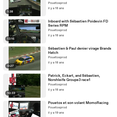
Pouetosprod
il y a 18 ans
1:38
Inboard with Sébastien Poidevin FD
Series RPM
Pouetosprod
il y a 18 ans
13:15
Sébastien & Paul denier virage Brands
Hatch
Pouetosprod
il y a 18 ans
0:27
Patrick, Eckart, and Sébastien,
Norshleife Groupe3 race1
Pouetosprod
il y a 18 ans
10:33
Pouetos et son volant MomoRacing
Pouetosprod
il y a 19 ans