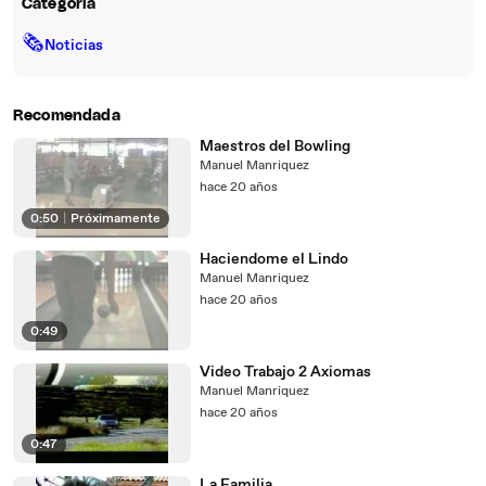
Categoría
🗞
Noticias
Recomendada
Maestros del Bowling
Manuel Manriquez
hace 20 años
0:50
|
Próximamente
Haciendome el Lindo
Manuel Manriquez
hace 20 años
0:49
Video Trabajo 2 Axiomas
Manuel Manriquez
hace 20 años
0:47
La Familia