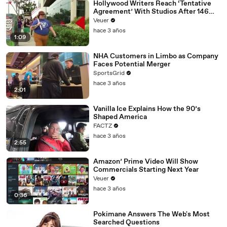
Hollywood Writers Reach ‘Tentative
Agreement’ With Studios After 146
Day Strike
Veuer
hace 3 años
1:09
NHA Customers in Limbo as Company
Faces Potential Merger
SportsGrid
hace 3 años
2:01
Vanilla Ice Explains How the 90’s
Shaped America
FACTZ
hace 3 años
2:55
Amazon’ Prime Video Will Show
Commercials Starting Next Year
Veuer
hace 3 años
0:36
Pokimane Answers The Web's Most
Searched Questions