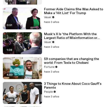
1:28
Former Aide Claims She Was Asked to
Make a ‘Hit List’ For Trump
Veuer
hace 3 años
0:51
Musk’s X Is ‘the Platform With the
Largest Ratio of Misinformation or
Disinformation’ Amongst All Social
Veuer
Media Platforms
hace 3 años
1:08
59 companies that are changing the
world: From Tesla to Chobani
Fortune
hace 3 años
4:50
3 Things to Know About Coco Gauff's
Parents
People
hace 3 años
0:46