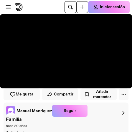
Saltar al reproductor
Saltar al contenido principal
Iniciar sesión
Añadir
Me gusta
Compartir
marcador
Seguir
Manuel Manriquez
Familia
hace 20 años