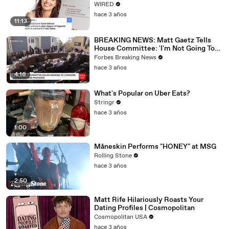
WIRED
hace 3 años
11:13
BREAKING NEWS: Matt Gaetz Tells
House Committee: 'I'm Not Going To
Vote For A Continuing Resolution'
Forbes Breaking News
hace 3 años
4:16
What's Popular on Uber Eats?
Stringr
hace 3 años
1:00
Måneskin Performs "HONEY" at MSG
Rolling Stone
hace 3 años
2:50
Matt Rife Hilariously Roasts Your
Dating Profiles | Cosmopolitan
Cosmopolitan USA
hace 3 años