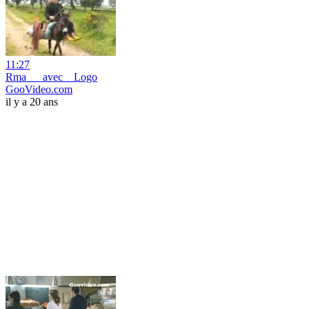
11:27
Rma___avec__Logo
GooVideo.com
il y a 20 ans