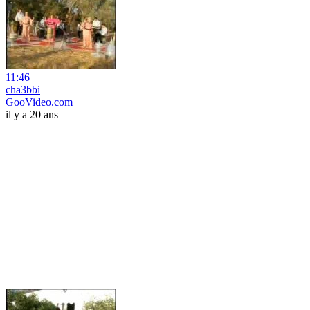
11:46
cha3bbi
GooVideo.com
il y a 20 ans