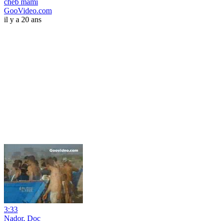
cheb mami
GooVideo.com
il y a 20 ans
3:33
Nador, Doc