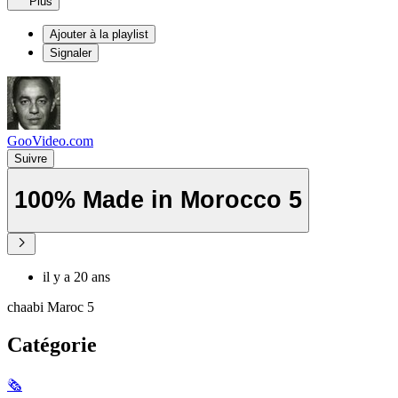
Plus
Ajouter à la playlist
Signaler
GooVideo.com
Suivre
100% Made in Morocco 5
il y a 20 ans
chaabi Maroc 5
Catégorie
🗞