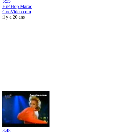
5:55
HiP Hop Maroc
GooVideo.com
il y a 20 ans
3:48