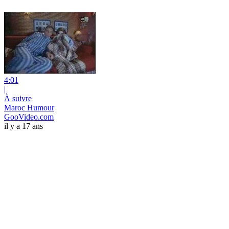
4:01
|
À suivre
Maroc Humour
GooVideo.com
il y a 17 ans