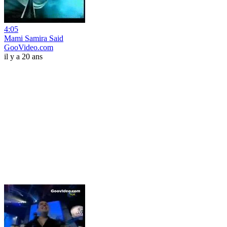
4:05
Mami Samira Said
GooVideo.com
il y a 20 ans