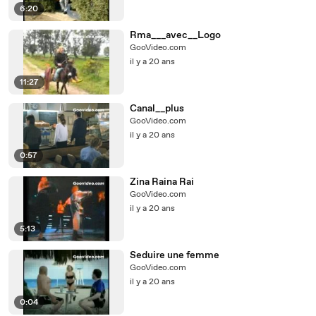
6:20
Rma___avec__Logo
GooVideo.com
il y a 20 ans
11:27
Canal__plus
GooVideo.com
il y a 20 ans
0:57
Zina Raina Rai
GooVideo.com
il y a 20 ans
5:13
Seduire une femme
GooVideo.com
il y a 20 ans
0:04