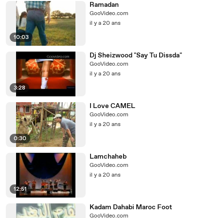
Ramadan
GooVideo.com
il y a 20 ans
10:03
Dj Sheizwood "Say Tu Dissda"
GooVideo.com
il y a 20 ans
3:28
I Love CAMEL
GooVideo.com
il y a 20 ans
0:30
Lamchaheb
GooVideo.com
il y a 20 ans
12:51
Kadam Dahabi Maroc Foot
GooVideo.com