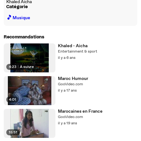
Khaled Aicha
Catégorie
🎵
Musique
Recommandations
Khaled - Aicha
Entertainment & sport
il y a 6 ans
4:23
|
À suivre
Maroc Humour
GooVideo.com
il y a 17 ans
4:01
Marocaines en France
GooVideo.com
il y a 19 ans
15:51