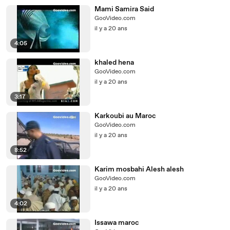
Mami Samira Said
GooVideo.com
il y a 20 ans
4:05
khaled hena
GooVideo.com
il y a 20 ans
3:17
Karkoubi au Maroc
GooVideo.com
il y a 20 ans
8:52
Karim mosbahi Alesh alesh
GooVideo.com
il y a 20 ans
4:02
Issawa maroc