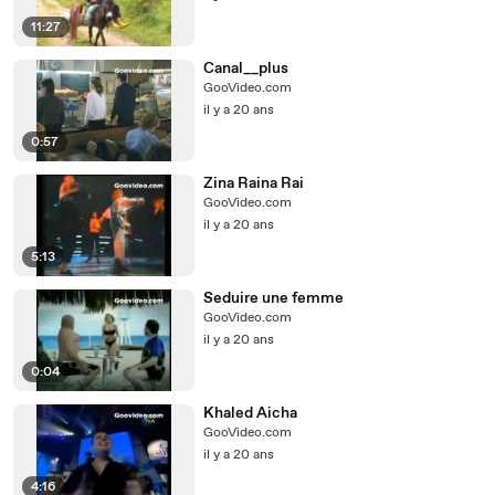
11:27
Canal__plus
GooVideo.com
il y a 20 ans
0:57
Zina Raina Rai
GooVideo.com
il y a 20 ans
5:13
Seduire une femme
GooVideo.com
il y a 20 ans
0:04
Khaled Aicha
GooVideo.com
il y a 20 ans
4:16