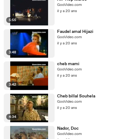
GooVideo.com
il y a 20 ans
5:55
Faudel amal Hijazi
GooVideo.com
il y a 20 ans
3:48
cheb mami
GooVideo.com
il y a 20 ans
3:42
Cheb billal Souhela
GooVideo.com
il y a 20 ans
4:34
Nador, Doc
GooVideo.com