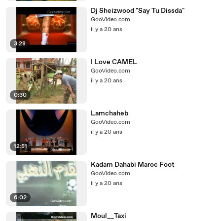
Dj Sheizwood "Say Tu Dissda"
GooVideo.com
il y a 20 ans
3:28
I Love CAMEL
GooVideo.com
il y a 20 ans
0:30
Lamchaheb
GooVideo.com
il y a 20 ans
12:51
Kadam Dahabi Maroc Foot
GooVideo.com
il y a 20 ans
6:02
Moul__Taxi