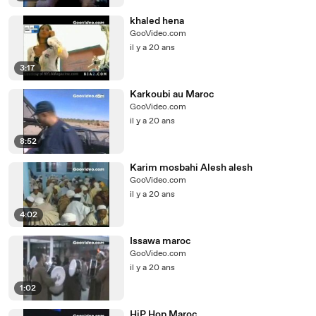
khaled hena
GooVideo.com
il y a 20 ans
3:17
Karkoubi au Maroc
GooVideo.com
il y a 20 ans
8:52
Karim mosbahi Alesh alesh
GooVideo.com
il y a 20 ans
4:02
Issawa maroc
GooVideo.com
il y a 20 ans
1:02
HiP Hop Maroc