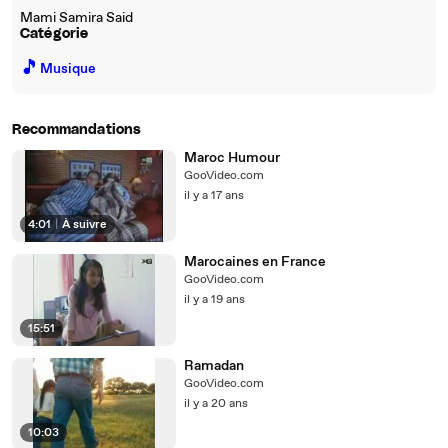
Mami Samira Said
Catégorie
🎵
Musique
Recommandations
Maroc Humour
GooVideo.com
il y a 17 ans
4:01
|
À suivre
Marocaines en France
GooVideo.com
il y a 19 ans
15:51
Ramadan
GooVideo.com
il y a 20 ans
10:03