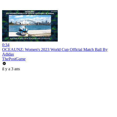
0:34
OCEAUNZ: Women's 2023 World Cup Official Match Ball By
Adidas
ThePostGame
il y a 3 ans