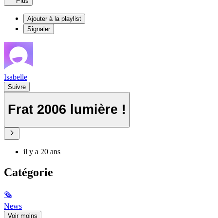
Plus
Ajouter à la playlist
Signaler
Isabelle
Suivre
Frat 2006 lumière !
il y a 20 ans
Catégorie
🗞
News
Voir moins