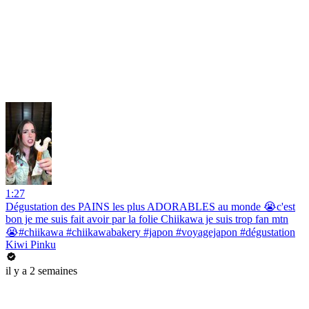
1:27
Dégustation des PAINS les plus ADORABLES au monde 😭c'est
bon je me suis fait avoir par la folie Chiikawa je suis trop fan mtn
😭#chiikawa #chiikawabakery #japon #voyagejapon #dégustation
Kiwi Pinku
il y a 2 semaines