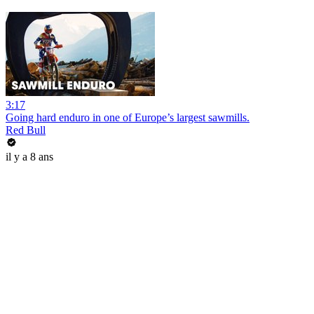
3:17
Going hard enduro in one of Europe’s largest sawmills.
Red Bull
il y a 8 ans