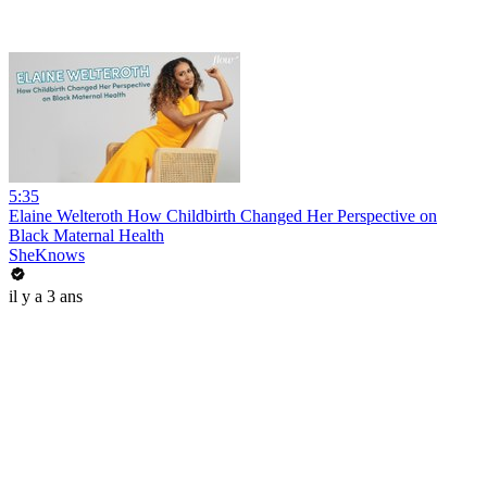
5:35
Elaine Welteroth How Childbirth Changed Her Perspective on
Black Maternal Health
SheKnows
il y a 3 ans