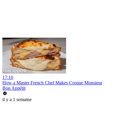
17:10
How a Master French Chef Makes Croque Monsieur
Bon Appétit
il y a 1 semaine