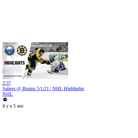
2:37
Sabres @ Bruins 5/1/21 | NHL Highlights
NHL
il y a 5 ans