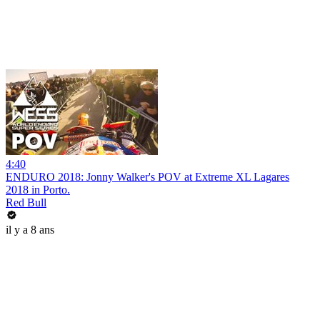
4:40
ENDURO 2018: Jonny Walker's POV at Extreme XL Lagares
2018 in Porto.
Red Bull
il y a 8 ans