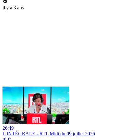
il y a 3 ans
26:49
L'INTÉGRALE - RTL Midi du 09 juillet 2026
rtl.fr