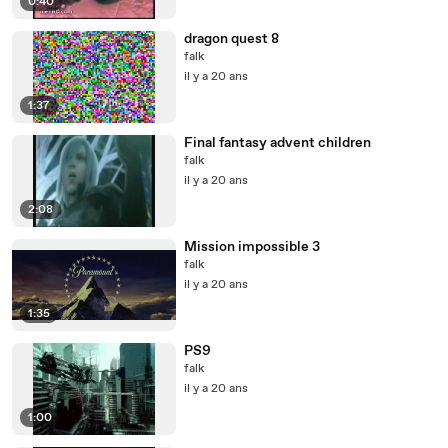
0:40
dragon quest 8
falk
il y a 20 ans
1:37
Final fantasy advent children
falk
il y a 20 ans
2:08
Mission impossible 3
falk
il y a 20 ans
1:35
PS9
falk
il y a 20 ans
1:00