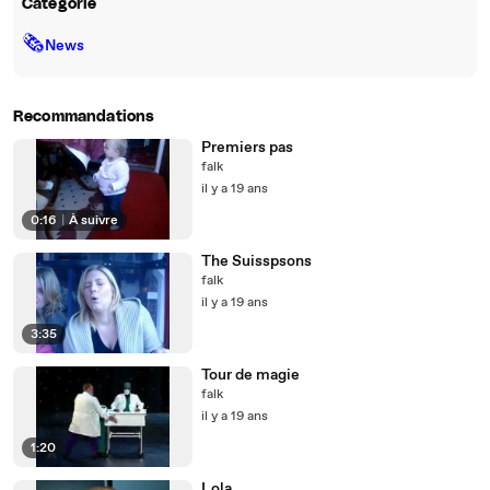
Catégorie
🗞
News
Recommandations
Premiers pas
falk
il y a 19 ans
0:16
|
À suivre
The Suisspsons
falk
il y a 19 ans
3:35
Tour de magie
falk
il y a 19 ans
1:20
Lola