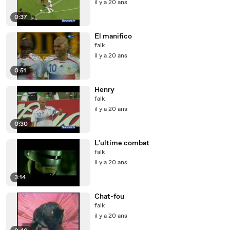
il y a 20 ans
0:37
El manifico
falk
il y a 20 ans
0:51
Henry
falk
il y a 20 ans
0:30
L'ultime combat
falk
il y a 20 ans
3:14
Chat-fou
falk
il y a 20 ans