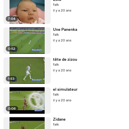
falk
il y a 20 ans
7:04
Une Panenka
falk
il y a 20 ans
0:52
tête de zizou
falk
il y a 20 ans
1:53
el simulateur
falk
il y a 20 ans
0:06
Zidane
falk