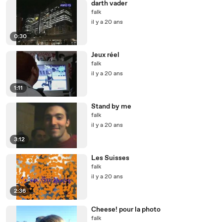
darth vader
falk
il y a 20 ans
0:30
Jeux réel
falk
il y a 20 ans
1:11
Stand by me
falk
il y a 20 ans
3:12
Les Suisses
falk
il y a 20 ans
2:36
Cheese! pour la photo
falk