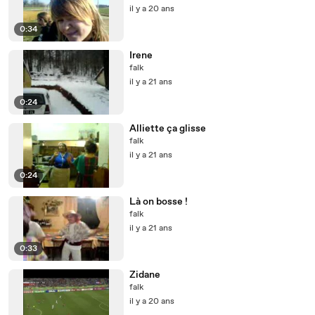
il y a 20 ans
0:34
Irene
falk
il y a 21 ans
0:24
Alliette ça glisse
falk
il y a 21 ans
0:24
Là on bosse !
falk
il y a 21 ans
0:33
Zidane
falk
il y a 20 ans