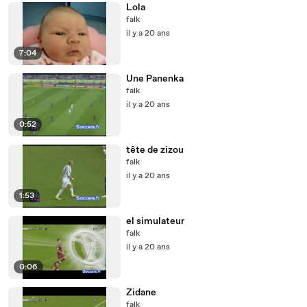
Lola
falk
il y a 20 ans
7:04
Une Panenka
falk
il y a 20 ans
0:52
tête de zizou
falk
il y a 20 ans
1:53
el simulateur
falk
il y a 20 ans
0:06
Zidane
falk