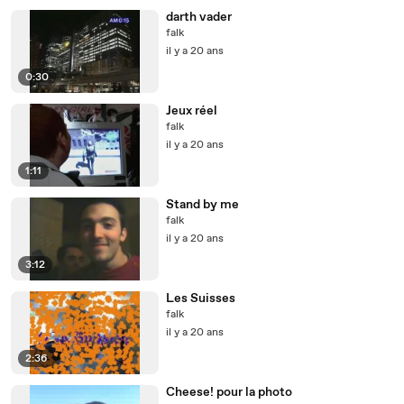
darth vader
falk
il y a 20 ans
0:30
Jeux réel
falk
il y a 20 ans
1:11
Stand by me
falk
il y a 20 ans
3:12
Les Suisses
falk
il y a 20 ans
2:36
Cheese! pour la photo