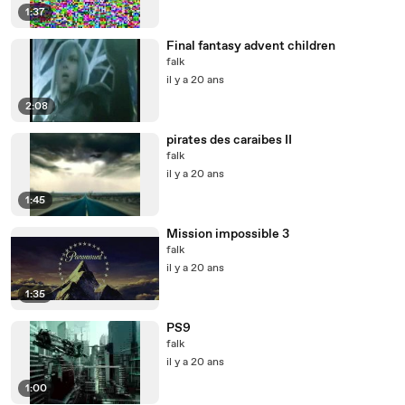
1:37
Final fantasy advent children
falk
il y a 20 ans
2:08
pirates des caraibes II
falk
il y a 20 ans
1:45
Mission impossible 3
falk
il y a 20 ans
1:35
PS9
falk
il y a 20 ans
1:00