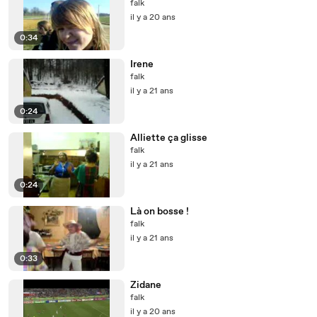
falk
il y a 20 ans
0:34
Irene
falk
il y a 21 ans
0:24
Alliette ça glisse
falk
il y a 21 ans
0:24
Là on bosse !
falk
il y a 21 ans
0:33
Zidane
falk
il y a 20 ans