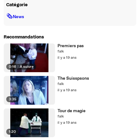
Catégorie
🗞
News
Recommandations
Premiers pas
falk
il y a 19 ans
0:16
|
À suivre
The Suisspsons
falk
il y a 19 ans
3:35
Tour de magie
falk
il y a 19 ans
1:20