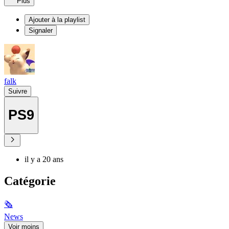
Plus
Ajouter à la playlist
Signaler
falk
Suivre
PS9
il y a 20 ans
Catégorie
🗞
News
Voir moins