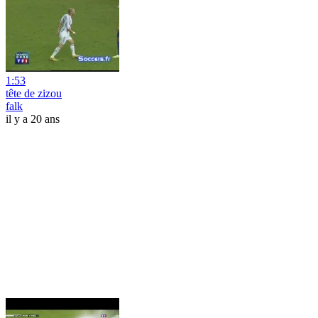
1:53
tête de zizou
falk
il y a 20 ans