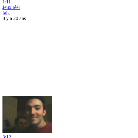
1:11
Jeux réel
falk
il y a 20 ans
3:12