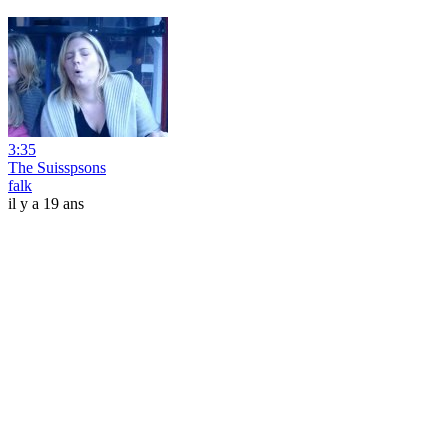
3:35
The Suisspsons
falk
il y a 19 ans