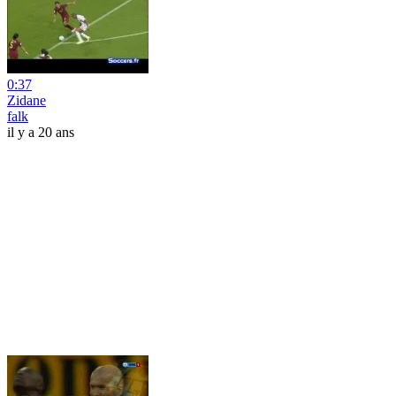
0:37
Zidane
falk
il y a 20 ans