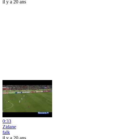
il y a 20 ans
0:33
Zidane
falk
il y a 20 ans