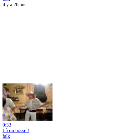
il y a 20 ans
0:33
Là on bosse !
falk