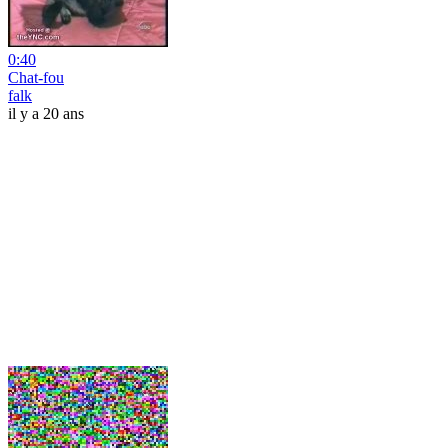
0:40
Chat-fou
falk
il y a 20 ans