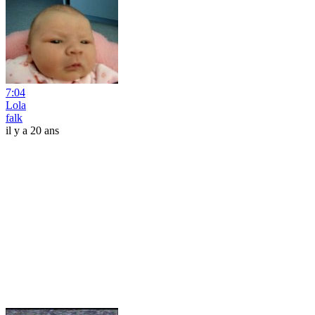
7:04
Lola
falk
il y a 20 ans