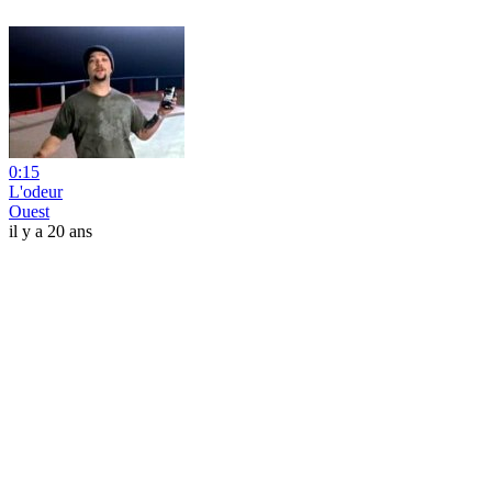
0:15
L'odeur
Ouest
il y a 20 ans