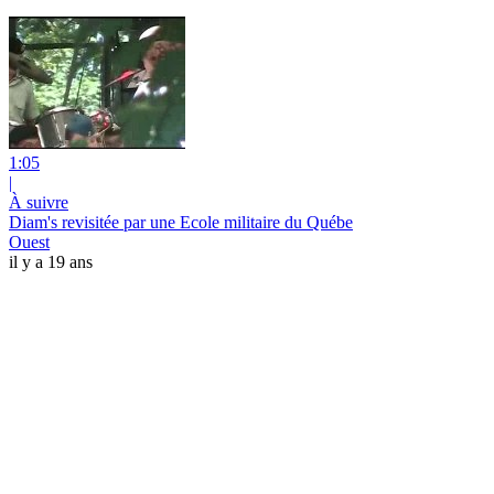
1:05
|
À suivre
Diam's revisitée par une Ecole militaire du Québe
Ouest
il y a 19 ans