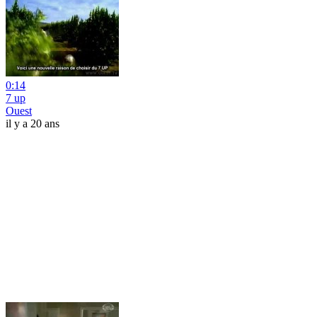
0:14
7 up
Ouest
il y a 20 ans