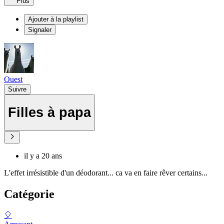
Plus
Ajouter à la playlist
Signaler
Ouest
Suivre
Filles à papa
il y a 20 ans
L'effet irrésistible d'un déodorant... ca va en faire rêver certains...
Catégorie
🎈