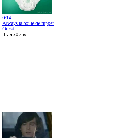
0:14
Always la boule de flipper
Ouest
il y a 20 ans