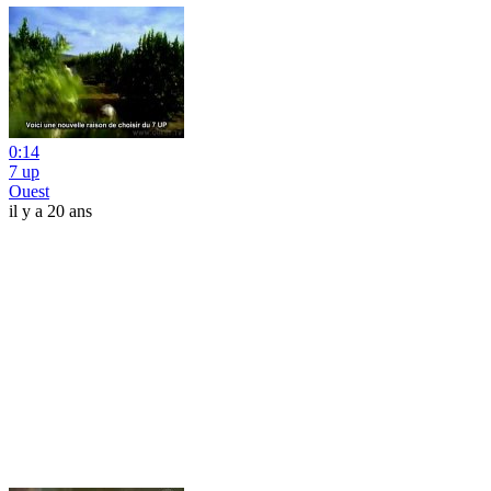
0:14
7 up
Ouest
il y a 20 ans