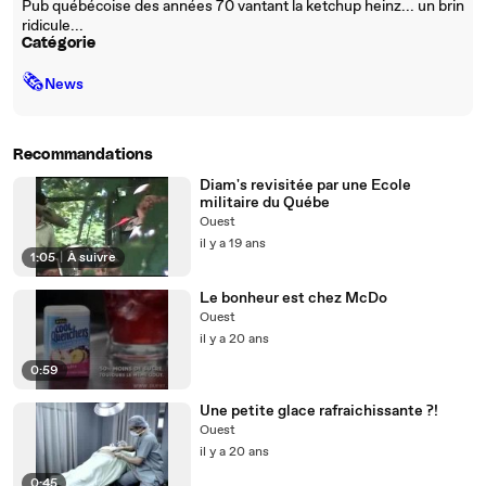
Pub québécoise des années 70 vantant la ketchup heinz... un brin
ridicule...
Catégorie
🗞
News
Recommandations
Diam's revisitée par une Ecole
militaire du Québe
Ouest
il y a 19 ans
1:05
|
À suivre
Le bonheur est chez McDo
Ouest
il y a 20 ans
0:59
Une petite glace rafraichissante ?!
Ouest
il y a 20 ans
0:45