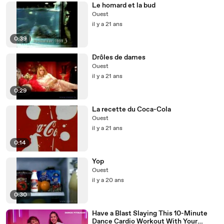
Le homard et la bud
Ouest
il y a 21 ans
0:39
Drôles de dames
Ouest
il y a 21 ans
0:29
La recette du Coca-Cola
Ouest
il y a 21 ans
0:14
Yop
Ouest
il y a 20 ans
0:30
Have a Blast Slaying This 10-Minute
Dance Cardio Workout With Your