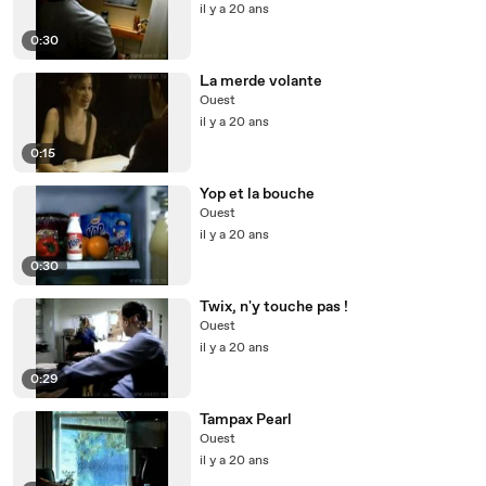
il y a 20 ans
0:30
La merde volante
Ouest
il y a 20 ans
0:15
Yop et la bouche
Ouest
il y a 20 ans
0:30
Twix, n'y touche pas !
Ouest
il y a 20 ans
0:29
Tampax Pearl
Ouest
il y a 20 ans