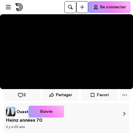
Passer au player
Passer au contenu principal
Se connecter
2
Partager
Favori
Suivre
Ouest
Heinz années 70
il y a 20 ans