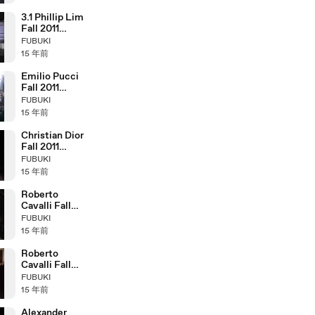
3.1 Phillip Lim
Fall 2011
Fashion Show
FUBUKI
(full)
15 年前
Emilio Pucci
Fall 2011
Fashion Show
FUBUKI
(full)
15 年前
Christian Dior
Fall 2011
Fashion Show
FUBUKI
(full)
15 年前
Roberto
Cavalli Fall
2011 Fashion
FUBUKI
Show (full)
15 年前
Roberto
Cavalli Fall
2005 Fashion
FUBUKI
Show (full)
15 年前
Alexander