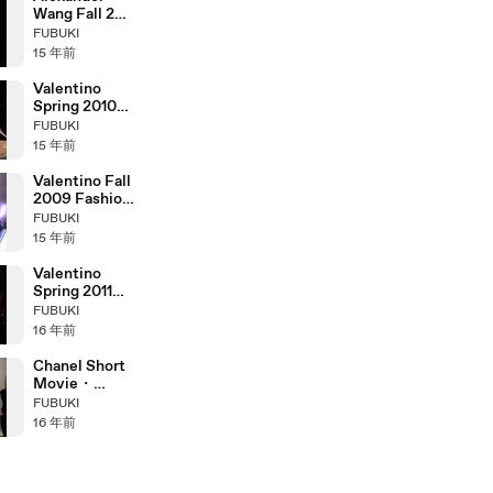
Wang Fall 2011
Fashion Show
FUBUKI
(full)
15 年前
Valentino
Spring 2010
Haute
FUBUKI
Couture
15 年前
Fashion Show
(full)
Valentino Fall
2009 Fashion
Show (full)
FUBUKI
15 年前
Valentino
Spring 2011
Haute
FUBUKI
Couture
16 年前
Fashion Show
(full)
Chanel Short
Movie・
Window World
FUBUKI
16 年前