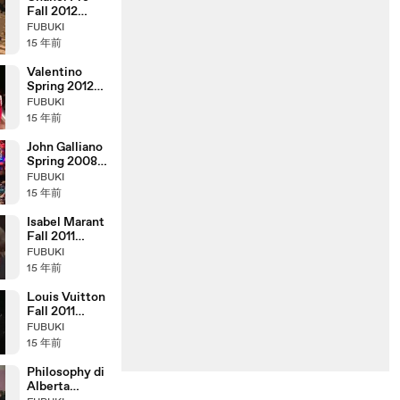
Couture Week
Fall 2012
2025 so far
Paris-Bombay
FUBUKI
Fashion Show
15 年前
(full)
Valentino
Spring 2012
Fashion Show
FUBUKI
(full)
15 年前
John Galliano
Spring 2008
Fashion Show
FUBUKI
(full)
15 年前
Isabel Marant
Fall 2011
Fashion Show
FUBUKI
(full)
15 年前
Louis Vuitton
Fall 2011
Fashion Show
FUBUKI
(full)
15 年前
Philosophy di
Alberta