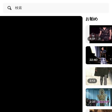
検索
お勧め
4:01
|
次
22:40
3:13
2:37