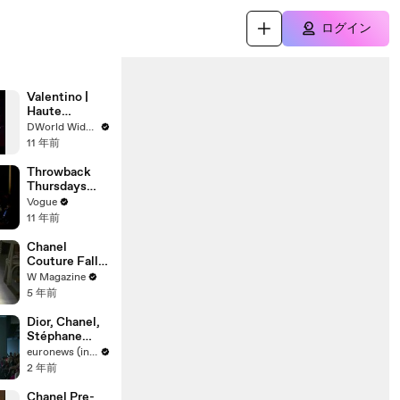
ログイン
Valentino |
Haute
Couture
DWorld Wide Weird
Fashion Show
11 年前
Throwback
Thursdays
with Tim
Vogue
Blanks - Full
11 年前
Runway
Show:
Chanel
Valentino’s
Couture Fall
Haute
2012
W Magazine
Couture
5 年前
Spring 2001
Collection
Dior, Chanel,
Stéphane
Rolland:
euronews (in English)
Highlights
2 年前
from Paris
Haute
Chanel Pre-