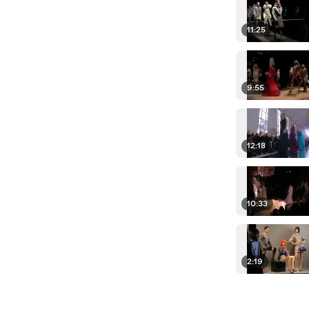
11:25
9:55
12:18
10:33
2:19