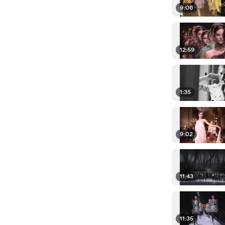
9:06
12:59
1:35
9:02
11:43
11:35