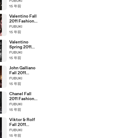
Ferretti Fall
FUBUKI
2011 Fashion
15 年前
Show (full)
Valentino Fall
2011 Fashion
Show (full)
FUBUKI
15 年前
Valentino
Spring 2011
Campaign
FUBUKI
Behind the
15 年前
Scenes
John Galliano
Fall 2011
Fashion Show
FUBUKI
(full)
15 年前
Chanel Fall
2011 Fashion
Show (full)
FUBUKI
15 年前
Viktor & Rolf
Fall 2011
Fashion Show
FUBUKI
(full)
15 年前