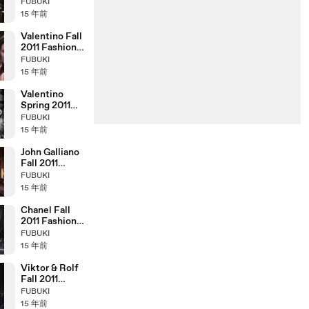
Ferretti Fall
FUBUKI
2011 Fashion
15 年前
Show (full)
Valentino Fall
2011 Fashion
Show (full)
FUBUKI
15 年前
Valentino
Spring 2011
Campaign
FUBUKI
Behind the
15 年前
Scenes
John Galliano
Fall 2011
Fashion Show
FUBUKI
(full)
15 年前
Chanel Fall
2011 Fashion
Show (full)
FUBUKI
15 年前
Viktor & Rolf
Fall 2011
Fashion Show
FUBUKI
(full)
15 年前