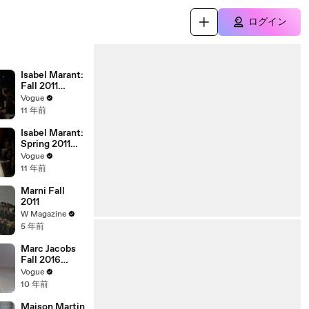
ログイン
Isabel Marant:
Fall 2011
Ready-to-
Vogue
Wear
11 年前
Isabel Marant:
Spring 2011
Ready-to-
Vogue
Wear
11 年前
Marni Fall
2011
W Magazine
5 年前
Marc Jacobs
Fall 2016
Ready-to-
Vogue
Wear
10 年前
Maison Martin