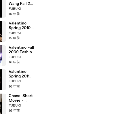
Wang Fall 2011
Fashion Show
FUBUKI
(full)
15 年前
Valentino
Spring 2010
Haute
FUBUKI
Couture
15 年前
Fashion Show
(full)
Valentino Fall
2009 Fashion
Show (full)
FUBUKI
16 年前
Valentino
Spring 2011
Haute
FUBUKI
Couture
16 年前
Fashion Show
(full)
Chanel Short
Movie・
Window World
FUBUKI
16 年前