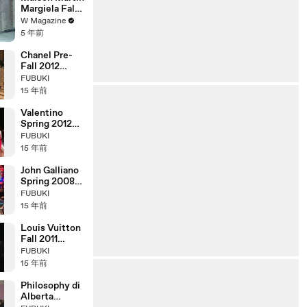
Margiela Fall
2011
W Magazine
5 年前
Chanel Pre-
Fall 2012
Paris-Bombay
FUBUKI
Fashion Show
15 年前
(full)
Valentino
Spring 2012
Fashion Show
FUBUKI
(full)
15 年前
John Galliano
Spring 2008
Fashion Show
FUBUKI
(full)
15 年前
Louis Vuitton
Fall 2011
Fashion Show
FUBUKI
(full)
15 年前
Philosophy di
Alberta