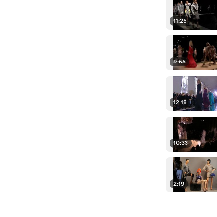
11:25
9:55
12:18
10:33
2:19