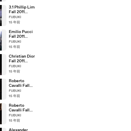
3.1 Phillip Lim
Fall 2011
Fashion Show
FUBUKI
(full)
15 年前
Emilio Pucci
Fall 2011
Fashion Show
FUBUKI
(full)
15 年前
Christian Dior
Fall 2011
Fashion Show
FUBUKI
(full)
15 年前
Roberto
Cavalli Fall
2011 Fashion
FUBUKI
Show (full)
15 年前
Roberto
Cavalli Fall
2005 Fashion
FUBUKI
Show (full)
15 年前
Alexander