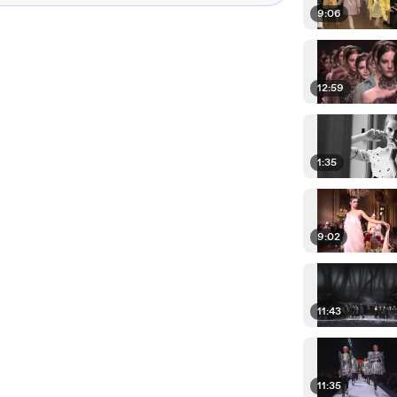
9:06
12:59
1:35
9:02
11:43
11:35