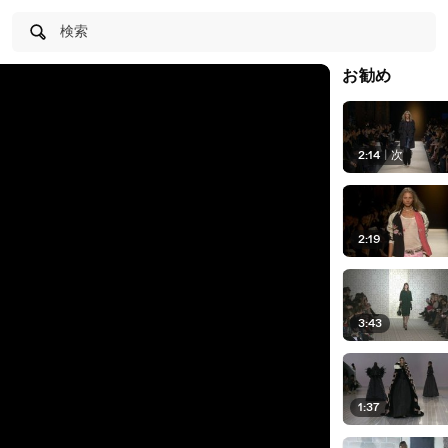
検索
お勧め
2:14
|
次
2:19
3:43
1:37