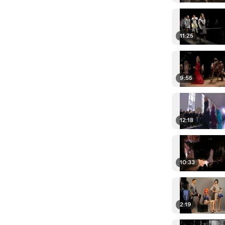
11:25
9:55
12:18
10:33
2:19