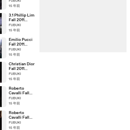
Fashion Show
FUBUKI
(full)
15 年前
3.1 Phillip Lim
Fall 2011
Fashion Show
FUBUKI
(full)
15 年前
Emilio Pucci
Fall 2011
Fashion Show
FUBUKI
(full)
15 年前
Christian Dior
Fall 2011
Fashion Show
FUBUKI
(full)
15 年前
Roberto
Cavalli Fall
2011 Fashion
FUBUKI
Show (full)
15 年前
Roberto
Cavalli Fall
2005 Fashion
FUBUKI
Show (full)
15 年前