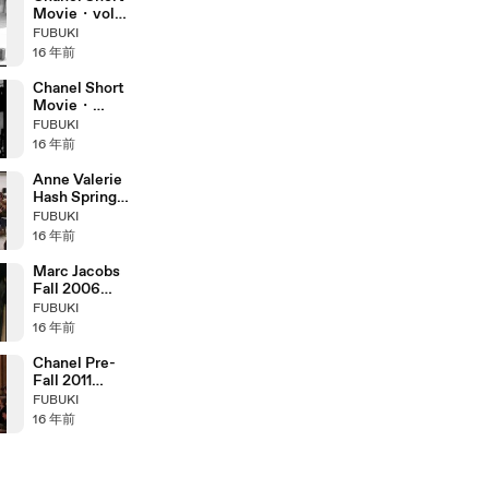
Movie・vol
de jour
FUBUKI
16 年前
Chanel Short
Movie・
Fitting Room
FUBUKI
Follies
16 年前
Anne Valerie
Hash Spring
2011 Fashion
FUBUKI
Show (full)
16 年前
Marc Jacobs
Fall 2006
Fashion Show
FUBUKI
(full)
16 年前
Chanel Pre-
Fall 2011
Paris-Byzance
FUBUKI
Fashion Show
16 年前
(full)