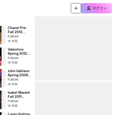
ログイン
Chanel Pre-
Fall 2012
Paris-Bombay
FUBUKI
Fashion Show
15 年前
(full)
Valentino
Spring 2012
Fashion Show
FUBUKI
(full)
15 年前
John Galliano
Spring 2008
Fashion Show
FUBUKI
(full)
15 年前
Isabel Marant
Fall 2011
Fashion Show
FUBUKI
(full)
15 年前
Louis Vuitton