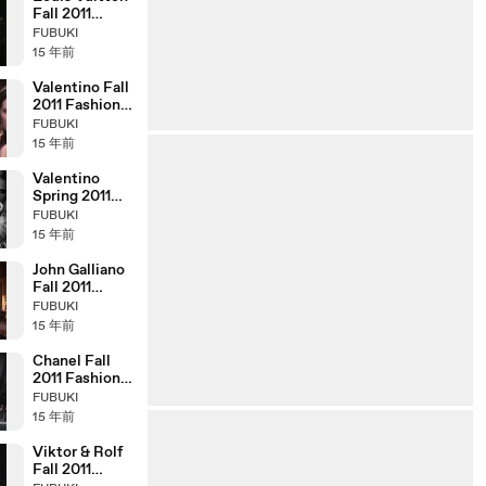
Fall 2011
Fashion Show
FUBUKI
(full)
15 年前
Valentino Fall
2011 Fashion
Show (full)
FUBUKI
15 年前
Valentino
Spring 2011
Campaign
FUBUKI
Behind the
15 年前
Scenes
John Galliano
Fall 2011
Fashion Show
FUBUKI
(full)
15 年前
Chanel Fall
2011 Fashion
Show (full)
FUBUKI
15 年前
Viktor & Rolf
Fall 2011