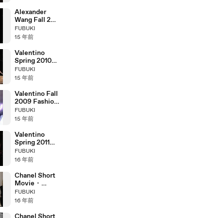
Alexander
Wang Fall 2011
Fashion Show
FUBUKI
(full)
15 年前
Valentino
Spring 2010
Haute
FUBUKI
Couture
15 年前
Fashion Show
(full)
Valentino Fall
2009 Fashion
Show (full)
FUBUKI
15 年前
Valentino
Spring 2011
Haute
FUBUKI
Couture
16 年前
Fashion Show
(full)
Chanel Short
Movie・
Window World
FUBUKI
16 年前
Chanel Short