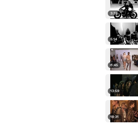
3:38
5:14
6:45
13:59
18:31