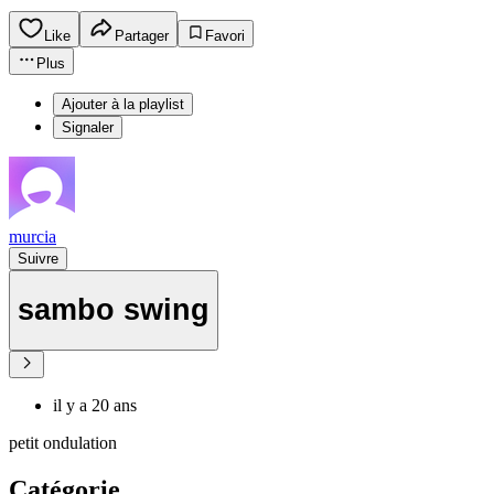
Like
Partager
Favori
Plus
Ajouter à la playlist
Signaler
murcia
Suivre
sambo swing
il y a 20 ans
petit ondulation
Catégorie