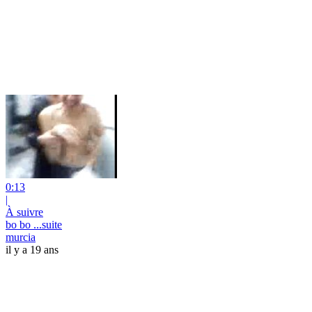
0:13
|
À suivre
bo bo ...suite
murcia
il y a 19 ans