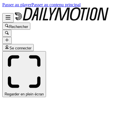
Passer au player
Passer au contenu principal
Rechercher
Se connecter
Regarder en plein écran