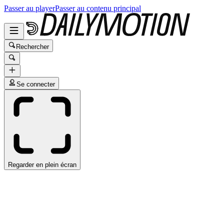
Passer au player
Passer au contenu principal
Rechercher
Se connecter
Regarder en plein écran