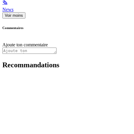
🗞
News
Voir moins
Commentaires
Ajoute ton commentaire
Recommandations