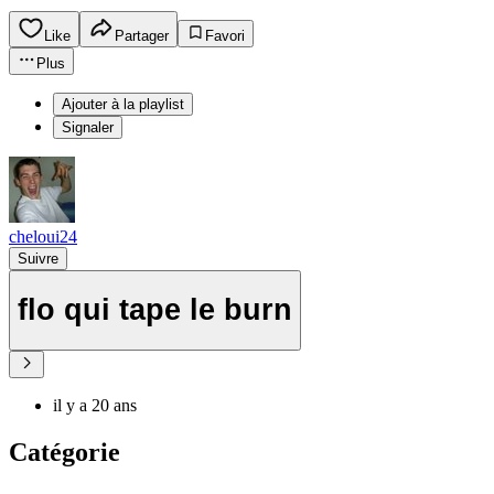
Like
Partager
Favori
Plus
Ajouter à la playlist
Signaler
cheloui24
Suivre
flo qui tape le burn
il y a 20 ans
Catégorie