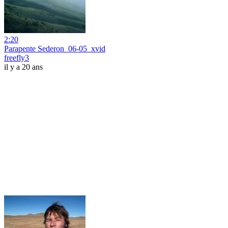
2:20
Parapente Sederon_06-05_xvid
freefly3
il y a 20 ans