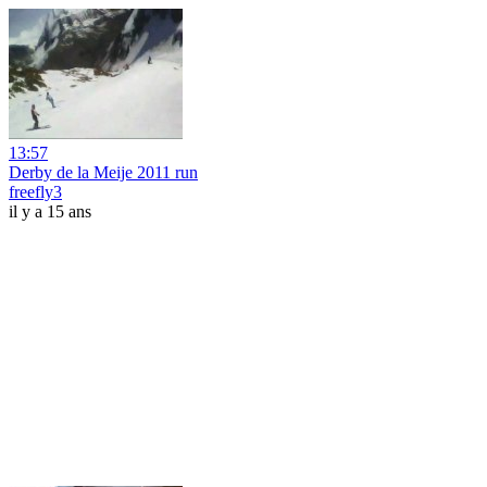
13:57
Derby de la Meije 2011 run
freefly3
il y a 15 ans