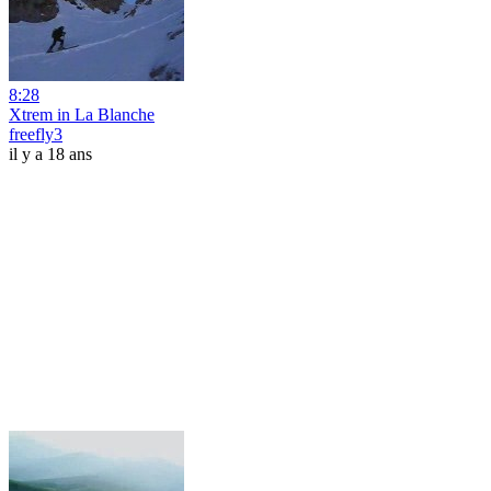
8:28
Xtrem in La Blanche
freefly3
il y a 18 ans