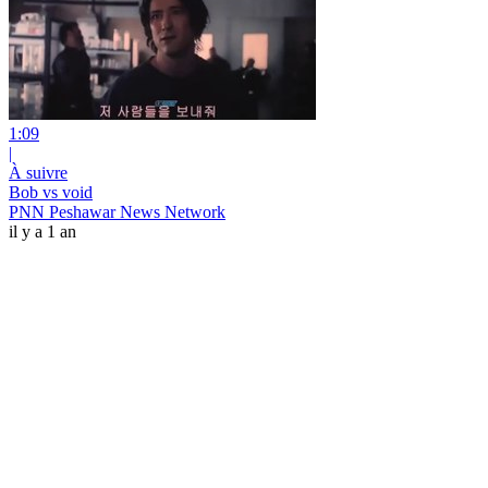
1:09
|
À suivre
Bob vs void
PNN Peshawar News Network
il y a 1 an