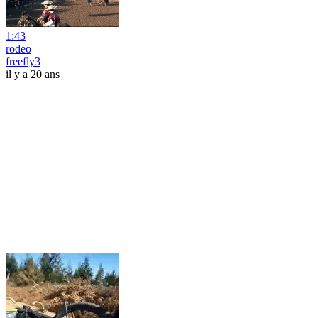
1:43
rodeo
freefly3
il y a 20 ans