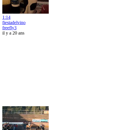
1:14
fiestadelvino
freefly3
il y a 20 ans