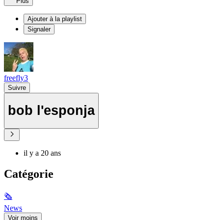
Plus
Ajouter à la playlist
Signaler
freefly3
Suivre
bob l'esponja
il y a 20 ans
Catégorie
🗞
News
Voir moins