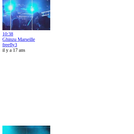
10:38
Ghinzu Marseille
freefly3
il y a 17 ans