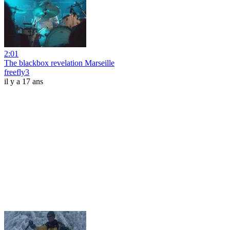
2:01
The blackbox revelation Marseille
freefly3
il y a 17 ans