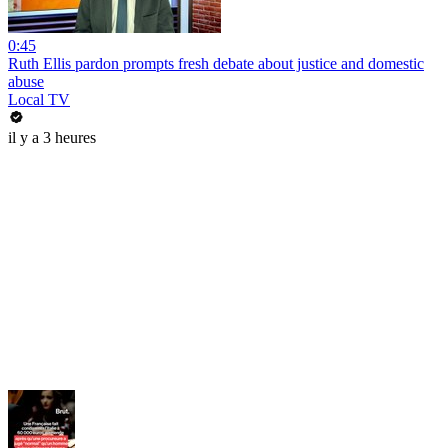
0:45
Ruth Ellis pardon prompts fresh debate about justice and domestic
abuse
Local TV
il y a 3 heures