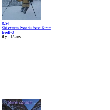
8:54
Ski extrem Pont du fosse Xtrem
freefly3
il y a 18 ans