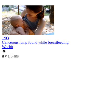
1:03
Cancerous lump found while breastfeeding
Wochit
il y a 5 ans