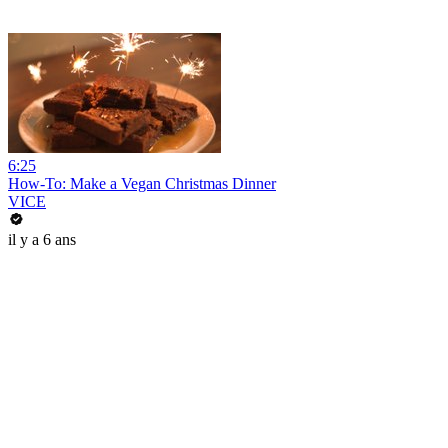
6:25
How-To: Make a Vegan Christmas Dinner
VICE
il y a 6 ans