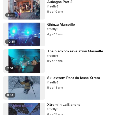
Aubagne Part 2
freefly3
il y a 16 ans
4:33
Ghinzu Marseille
freefly3
il y a 17 ans
10:38
The blackbox revelation Marseille
freefly3
il y a 17 ans
2:01
Ski extrem Pont du fosse Xtrem
freefly3
il y a 18 ans
8:54
Xtrem in La Blanche
freefly3
il y a 18 ans