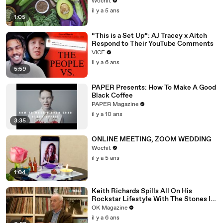
Wochit
il y a 5 ans
1:05
“This is a Set Up”: AJ Tracey x Aitch
Respond to Their YouTube Comments
VICE
il y a 6 ans
5:59
PAPER Presents: How To Make A Good
Black Coffee
PAPER Magazine
il y a 10 ans
3:35
ONLINE MEETING, ZOOM WEDDING
Wochit
il y a 5 ans
1:04
Keith Richards Spills All On His
Rockstar Lifestyle With The Stones In
New REELZ Doc: Watch
OK Magazine
il y a 6 ans