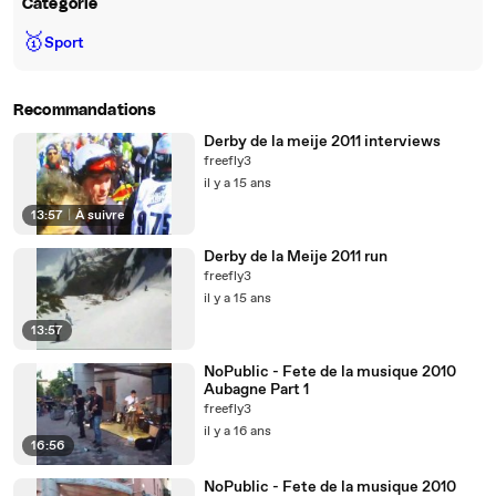
Catégorie
🥇
Sport
Recommandations
Derby de la meije 2011 interviews
freefly3
il y a 15 ans
13:57
|
À suivre
Derby de la Meije 2011 run
freefly3
il y a 15 ans
13:57
NoPublic - Fete de la musique 2010
Aubagne Part 1
freefly3
il y a 16 ans
16:56
NoPublic - Fete de la musique 2010