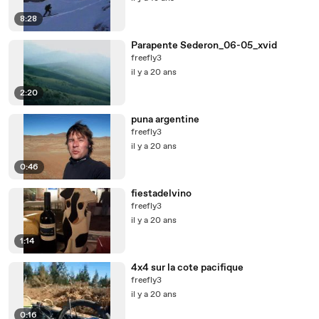
8:28
Parapente Sederon_06-05_xvid
freefly3
il y a 20 ans
2:20
puna argentine
freefly3
il y a 20 ans
0:46
fiestadelvino
freefly3
il y a 20 ans
1:14
4x4 sur la cote pacifique
freefly3
il y a 20 ans
0:16