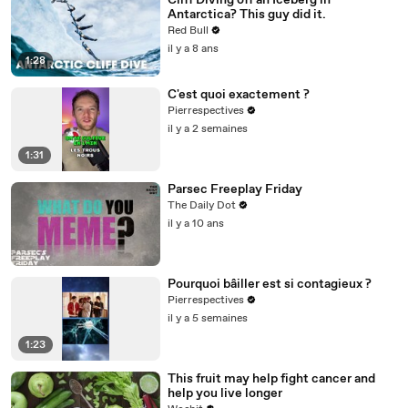
Cliff Diving off an Iceberg in
Antarctica? This guy did it.
Red Bull
il y a 8 ans
1:28
C'est quoi exactement ?
Pierrespectives
il y a 2 semaines
1:31
Parsec Freeplay Friday
The Daily Dot
il y a 10 ans
Pourquoi bâiller est si contagieux ?
Pierrespectives
il y a 5 semaines
1:23
This fruit may help fight cancer and
help you live longer