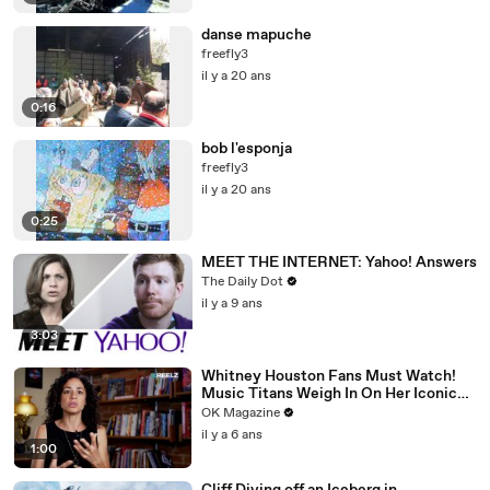
danse mapuche
freefly3
il y a 20 ans
0:16
bob l'esponja
freefly3
il y a 20 ans
0:25
MEET THE INTERNET: Yahoo! Answers
The Daily Dot
il y a 9 ans
3:03
Whitney Houston Fans Must Watch!
Music Titans Weigh In On Her Iconic
Hits In REELZ Doc
OK Magazine
il y a 6 ans
1:00