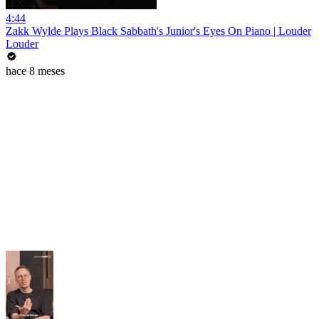
4:44
Zakk Wylde Plays Black Sabbath's Junior's Eyes On Piano | Louder
Louder
hace 8 meses