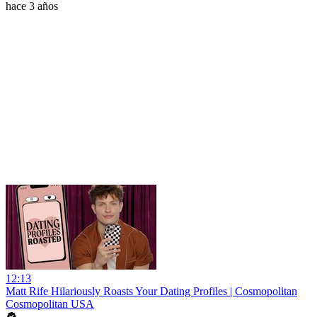
hace 3 años
12:13
Matt Rife Hilariously Roasts Your Dating Profiles | Cosmopolitan
Cosmopolitan USA