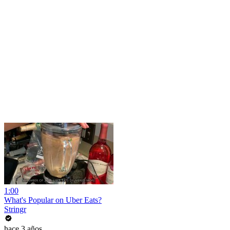
1:00
What's Popular on Uber Eats?
Stringr
hace 3 años