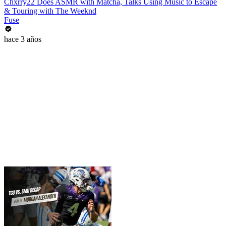
Chxrry22 Does ASMR with Matcha, Talks Using Music to Escape
& Touring with The Weeknd
Fuse
hace 3 años