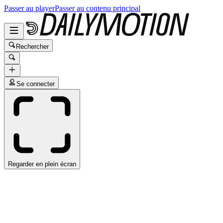
Passer au player
Passer au contenu principal
Rechercher
Se connecter
Regarder en plein écran