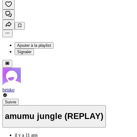
Ajouter à la playlist
Signaler
brisko
Suivre
amumu jungle (REPLAY)
il y a 11 ans