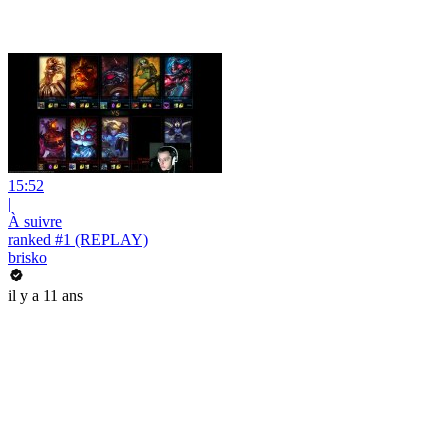
15:52
|
À suivre
ranked #1 (REPLAY)
brisko
il y a 11 ans