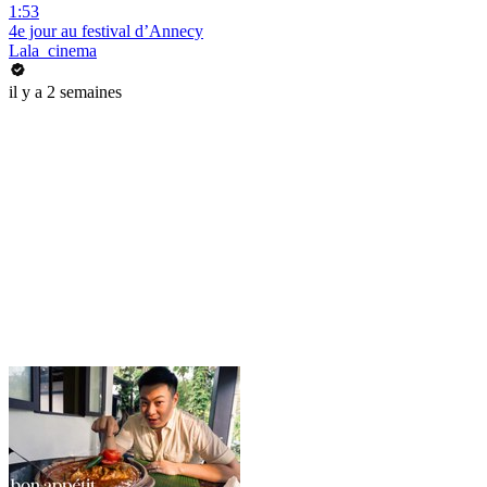
1:53
4e jour au festival d’Annecy
Lala_cinema
il y a 2 semaines