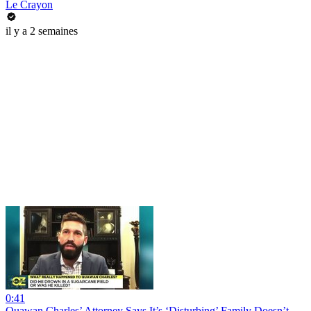
Le Crayon
il y a 2 semaines
0:41
Quawan Charles’ Attorney Says It’s ‘Disturbing’ Family Doesn’t