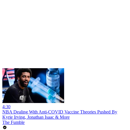
4:30
NBA Dealing With Anti-COVID Vaccine Theories Pushed By
Kyrie Irving, Jonathan Isaac & More
The Fumble