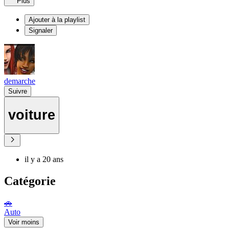
Plus
Ajouter à la playlist
Signaler
demarche
Suivre
voiture
il y a 20 ans
Catégorie
🚗
Auto
Voir moins