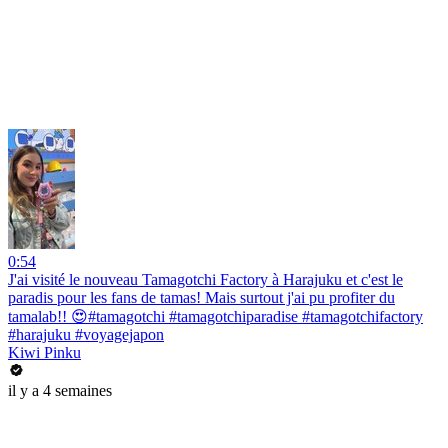
0:54
J'ai visité le nouveau Tamagotchi Factory à Harajuku et c'est le
paradis pour les fans de tamas! Mais surtout j'ai pu profiter du
tamalab!! 😍#tamagotchi #tamagotchiparadise #tamagotchifactory
#harajuku #voyagejapon
Kiwi Pinku
il y a 4 semaines