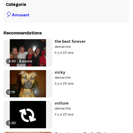
Catégorie
🎈
Amusant
Recommandations
the best forever
demarche
il y a 20 ans
3:30
|
À suivre
vicky
demarche
il y a 20 ans
2:19
voiture
demarche
il y a 20 ans
2:30