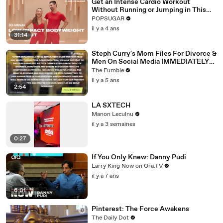
Get an Intense Cardio Workout
Without Running or Jumping in This
30-Minute Routine
POPSUGAR
il y a 4 ans
31:14
Steph Curry's Mom Files For Divorce &
Men On Social Media IMMEDIATELY
Try To Shoot Their Shot
The Fumble
il y a 5 ans
2:54
LA SXTECH
Manon Leculnu
il y a 3 semaines
0:27
If You Only Knew: Danny Pudi
Larry King Now on Ora.TV
il y a 7 ans
6:01
Pinterest: The Force Awakens
The Daily Dot