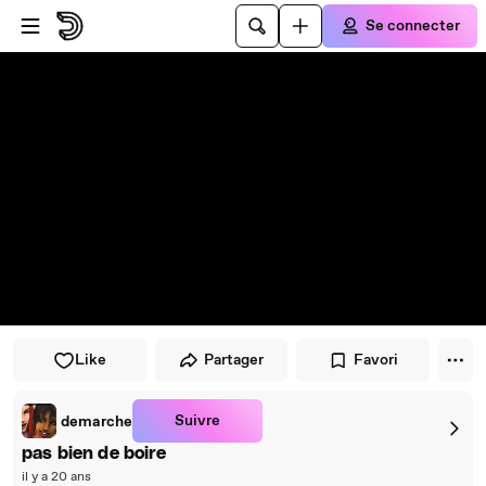
Passer au player
Passer au contenu principal
Se connecter
Like
Partager
Favori
Suivre
demarche
pas bien de boire
il y a 20 ans