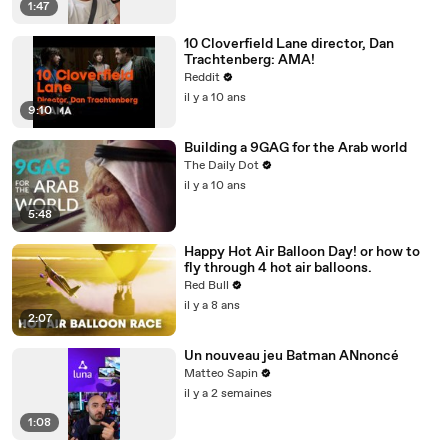
1:47
10 Cloverfield Lane director, Dan
Trachtenberg: AMA!
Reddit
il y a 10 ans
9:10
Building a 9GAG for the Arab world
The Daily Dot
il y a 10 ans
5:48
Happy Hot Air Balloon Day! or how to
fly through 4 hot air balloons.
Red Bull
il y a 8 ans
2:07
Un nouveau jeu Batman ANnoncé
Matteo Sapin
il y a 2 semaines
1:08