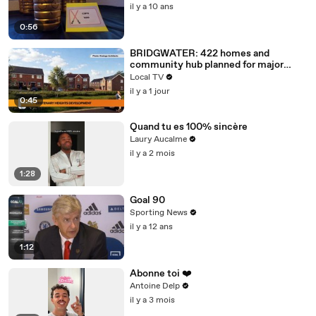
il y a 10 ans
0:56
BRIDGWATER: 422 homes and
community hub planned for major
Bridgwater development site
Local TV
il y a 1 jour
0:45
Quand tu es 100% sincère
Laury Aucalme
il y a 2 mois
1:28
Goal 90
Sporting News
il y a 12 ans
1:12
Abonne toi ❤️
Antoine Delp
il y a 3 mois