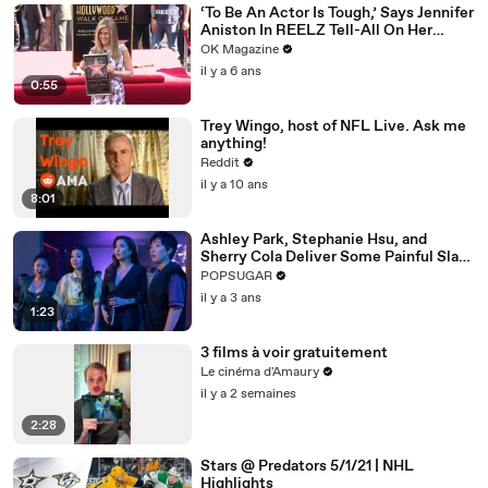
‘To Be An Actor Is Tough,’ Says Jennifer
Aniston In REELZ Tell-All On Her
Highs & Lows
OK Magazine
il y a 6 ans
0:55
Trey Wingo, host of NFL Live. Ask me
anything!
Reddit
il y a 10 ans
8:01
Ashley Park, Stephanie Hsu, and
Sherry Cola Deliver Some Painful Slaps
in Hilarious "Joy Ride" Clip
POPSUGAR
il y a 3 ans
1:23
3 films à voir gratuitement
Le cinéma d'Amaury
il y a 2 semaines
2:28
Stars @ Predators 5/1/21 | NHL
Highlights