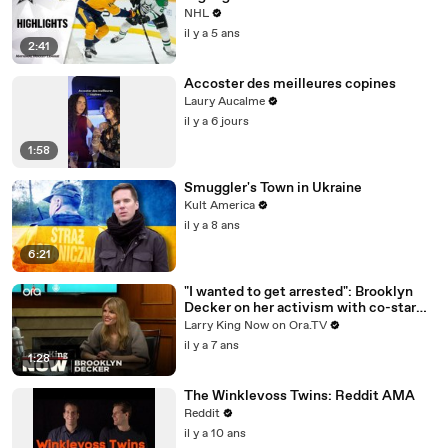
NHL
il y a 5 ans
2:41
Accoster des meilleures copines
Laury Aucalme
il y a 6 jours
1:58
Smuggler's Town in Ukraine
Kult America
il y a 8 ans
6:21
"I wanted to get arrested": Brooklyn
Decker on her activism with co-star
Jane Fonda
Larry King Now on Ora.TV
il y a 7 ans
1:28
The Winklevoss Twins: Reddit AMA
Reddit
il y a 10 ans