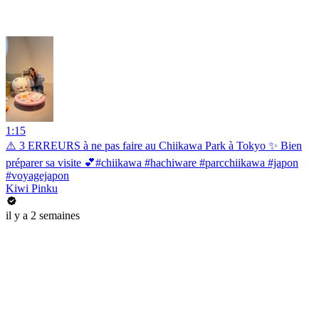
1:15
⚠️ 3 ERREURS à ne pas faire au Chiikawa Park à Tokyo ✨ Bien
préparer sa visite 💕#chiikawa #hachiware #parcchiikawa #japon
#voyagejapon
Kiwi Pinku
il y a 2 semaines