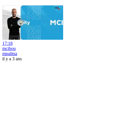
17:18
mcibou
mpalitsa
il y a 3 ans