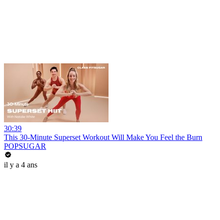
30:39
This 30-Minute Superset Workout Will Make You Feel the Burn
POPSUGAR
il y a 4 ans