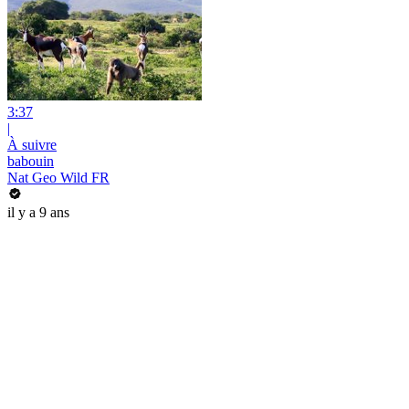
3:37
|
À suivre
babouin
Nat Geo Wild FR
il y a 9 ans