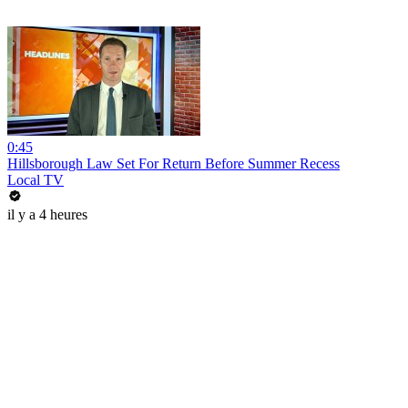
0:45
Hillsborough Law Set For Return Before Summer Recess
Local TV
il y a 4 heures