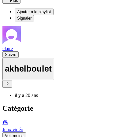
Plus
Ajouter à la playlist
Signaler
claire
Suivre
akhelboulet
il y a 20 ans
Catégorie
🎮️
Jeux vidéo
Voir moins