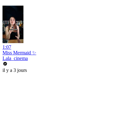
1:07
Miss Mermaid ✨
Lala_cinema
il y a 3 jours