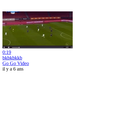
0:19
bkbkbkkb
Go Go Video
il y a 6 ans