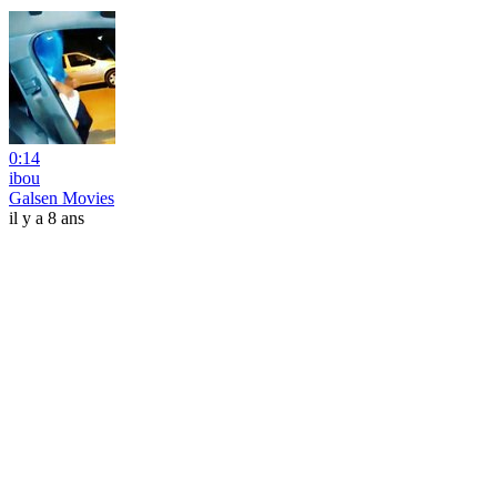
0:14
ibou
Galsen Movies
il y a 8 ans