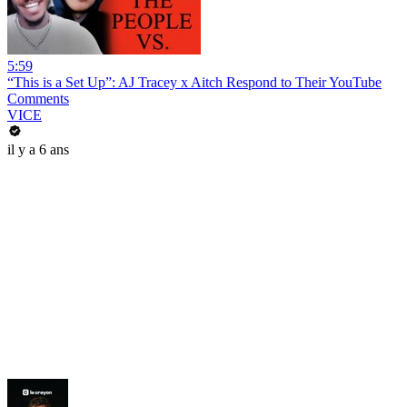
5:59
“This is a Set Up”: AJ Tracey x Aitch Respond to Their YouTube
Comments
VICE
il y a 6 ans