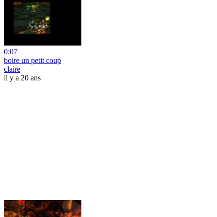
0:07
boire un petit coup
claire
il y a 20 ans