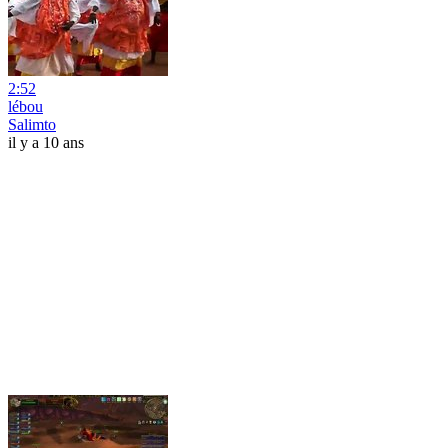
2:52
lébou
Salimto
il y a 10 ans