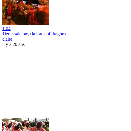
1:04
1ier essaie onyxia lords of dragons
claire
il y a 20 ans