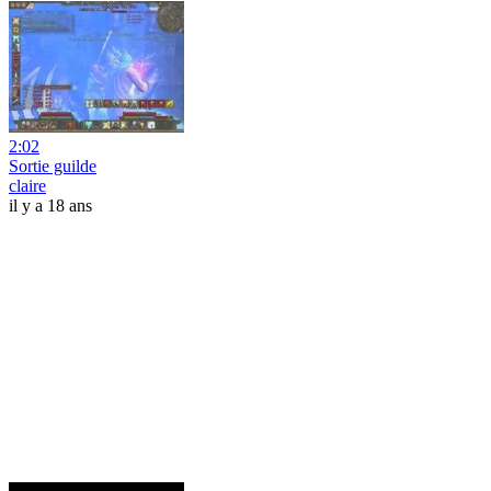
2:02
Sortie guilde
claire
il y a 18 ans