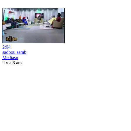
2:04
sadbou samb
Mediasn
il y a 8 ans