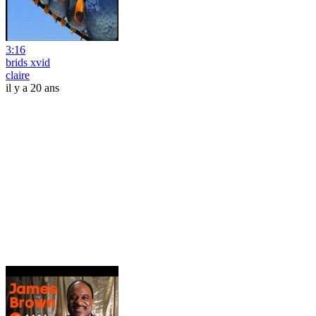
3:16
brids xvid
claire
il y a 20 ans