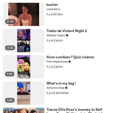
bustier
Lazarescu
il y a 20 ans
0:08
Trailer de Violent Night 2
Matteo Sapin
il y a 4 jours
3:32
Alors combien ? Quiz cinéma
Pierrespectives
il y a 2 jours
1:19
What’s in my bag !
Antoine Delp
il y a 6 semaines
1:25
Tracee Ellis Ross’s Journey to Self