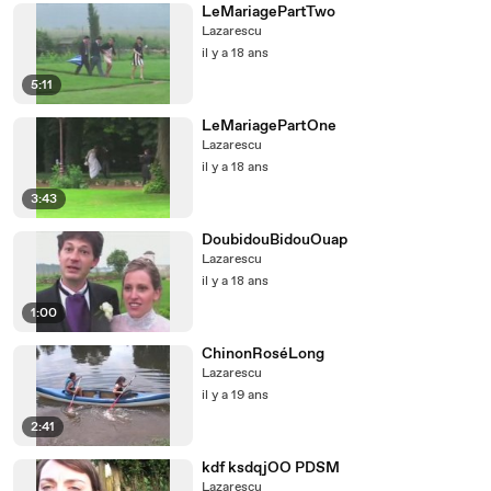
LeMariagePartTwo
Lazarescu
il y a 18 ans
5:11
LeMariagePartOne
Lazarescu
il y a 18 ans
3:43
DoubidouBidouOuap
Lazarescu
il y a 18 ans
1:00
ChinonRoséLong
Lazarescu
il y a 19 ans
2:41
kdf ksdqjOO PDSM
Lazarescu