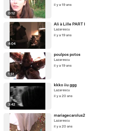
il y a 19 ans
0:12
Ali à Lille PART I
Lazarescu
il y a 19 ans
4:04
poulpos potos
Lazarescu
il y a 19 ans
1:51
kkko iiu ggg
Lazarescu
il y a 20 ans
3:42
mariagecarolus2
Lazarescu
il y a 20 ans