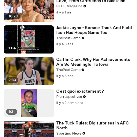
Love, From Girlfriends to Black-ish
SELF Magazine
il y a 1 an
10:23
Jackie Joyner-Kersee: Track And Field
Icon Had Hoops Game Too
ThePostGame
il y a 3 ans
1:04
Caitlin Clark: Why Her Achievements
Are So Meaningful To Iowa
ThePostGame
il y a 3 ans
2:33
C'est quoi exactement ?
Pierrespectives
il y a 2 semaines
1:31
The Tuck Rules: Big surprises in AFC
North
Sporting News