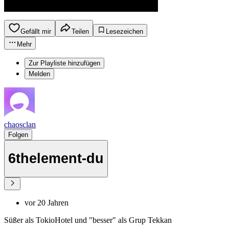
Gefällt mir
Teilen
Lesezeichen
Mehr
Zur Playliste hinzufügen
Melden
chaosclan
Folgen
6thelement-du
vor 20 Jahren
Süßer als TokioHotel und "besser" als Grup Tekkan