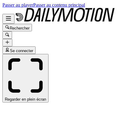
Passer au player
Passer au contenu principal
Rechercher
Se connecter
Regarder en plein écran