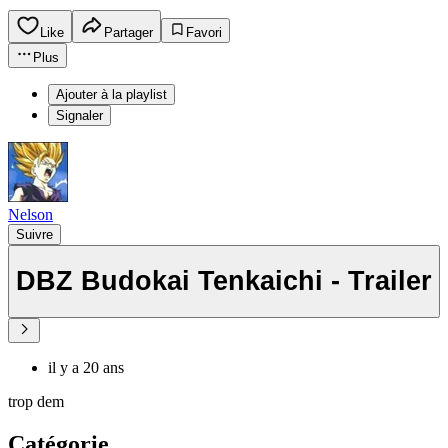
Like
Partager
Favori
Plus
Ajouter à la playlist
Signaler
Nelson
Suivre
DBZ Budokai Tenkaichi - Trailer
il y a 20 ans
trop dem
Catégorie