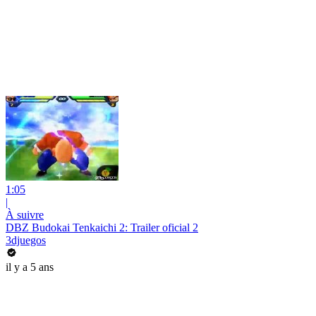
1:05
|
À suivre
DBZ Budokai Tenkaichi 2: Trailer oficial 2
3djuegos
il y a 5 ans