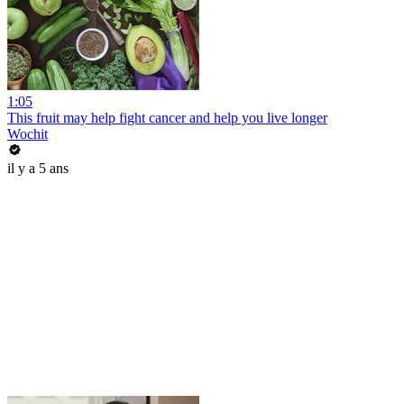
1:05
This fruit may help fight cancer and help you live longer
Wochit
il y a 5 ans