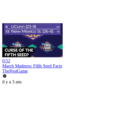
0:52
March Madness: Fifth Seed Facts
ThePostGame
il y a 3 ans