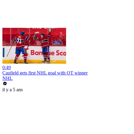
0:49
Caufield gets first NHL goal with OT winner
NHL
il y a 5 ans