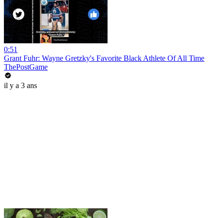
0:51
Grant Fuhr: Wayne Gretzky's Favorite Black Athlete Of All Time
ThePostGame
il y a 3 ans