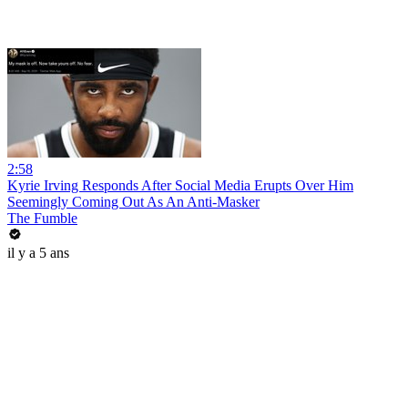
2:58
Kyrie Irving Responds After Social Media Erupts Over Him
Seemingly Coming Out As An Anti-Masker
The Fumble
il y a 5 ans