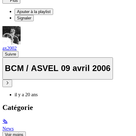
Plus
Ajouter à la playlist
Signaler
ax2002
Suivre
BCM / ASVEL 09 avril 2006
il y a 20 ans
Catégorie
🗞
News
Voir moins